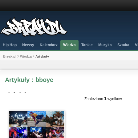
Hip Hop
Newsy
Kalendarz
Wiedza
Taniec
Muzyka
Sztuka
V
Break.pl
Wiedza
Artykuły
Artykuły : bboye
-->
-->
-->
-->
1
Znaleziono
wyników