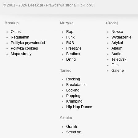
© 2001 - 2026
Break.pl
- Prawdziwa strona Hip-Hop'u!
Break.pl
Muzyka
+Dodaj
O nas
Rap
Newsa
Regulamin
Funk
Wydarzenie
Polityka prywatności
R&B
Artykuł
Polityka cookies
Freestyle
Album
Mapa strony
Beatbox
Audio
Dj'ing
Teledysk
Film
Taniec
Galerie
Rocking
Breakdance
Locking
Popping
Krumping
Hip Hop Dance
Sztuka
Graffiti
Street Art