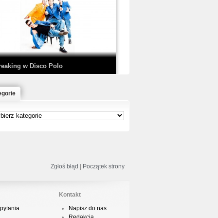
EDE & SIR MICH - KICKDOWN /
ISCO NOIR
reaking w Disco Polo
egorie
łoń & Dope D.O.D. - Makeem Bleed |
rod. Chubeats, Scratch:…
reaking na Olimpiadzie w Paryżu
024 - Najciekawsze komentarze
Zgłoś błąd
|
Początek strony
Kontakt
pytania
Napisz do nas
risBo - Cienie
Redakcja