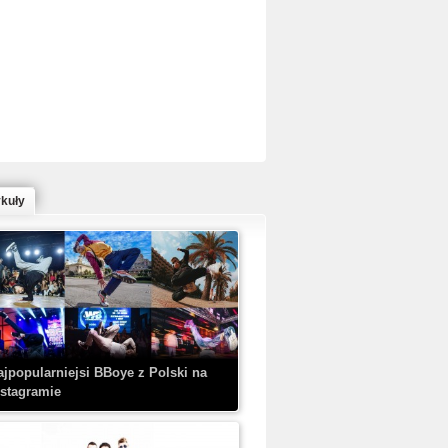
ed Bull Bc One Cypher Poland 2020 w
owym Wydaniu!
ykuły
aczorex w najnowszym klipie: HRYPA
 Kobieta z walizką
ajpopularniejsi BBoye z Polski na
nstagramie