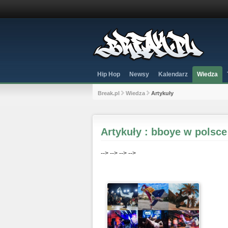
Hip Hop
Newsy
Kalendarz
Wiedza
Break.pl
Wiedza
Artykuły
Artykuły : bboye w polsce
-->
-->
-->
-->