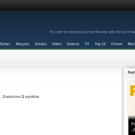
"In order to express yourself fluently with the art of 
Taniec
Muzyka
Sztuka
Video
Galeria
TV
Top 10
Forum
Mar
Naj
1
Znaleziono
wyników
P
„