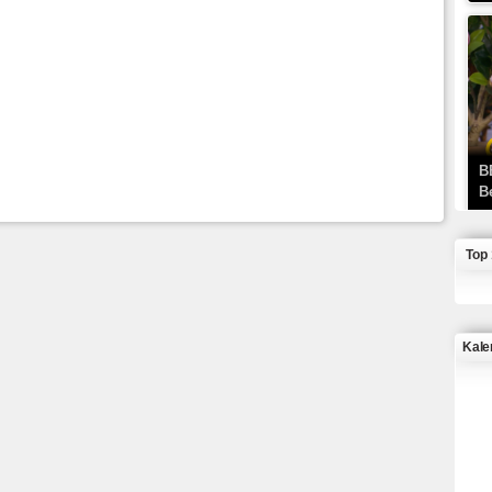
B
B
Top
Kale
J