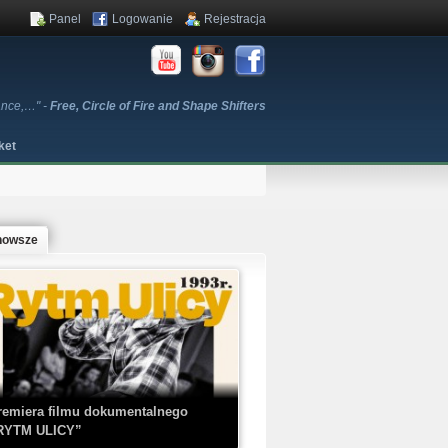
Panel
Logowanie
Rejestracja
dance,…" -
Free, Circle of Fire and Shape Shifters
ket
nowsze
remiera filmu dokumentalnego
RYTM ULICY”