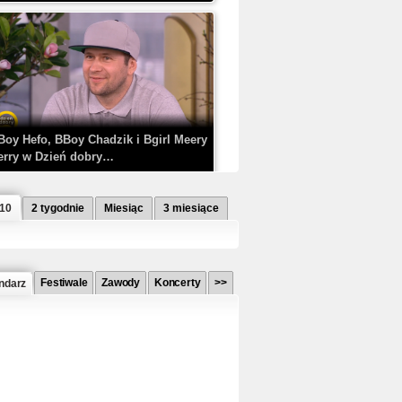
Boy Hefo, BBoy Chadzik i Bgirl Meery
erry w Dzień dobry…
 10
2 tygodnie
Miesiąc
3 miesiące
Festiwale
Zawody
Koncerty
>>
ndarz
etlagz ft. PRO8L3M - Mieć i nie mieć