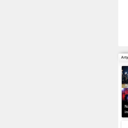
R
N
Art
K
–
N
i