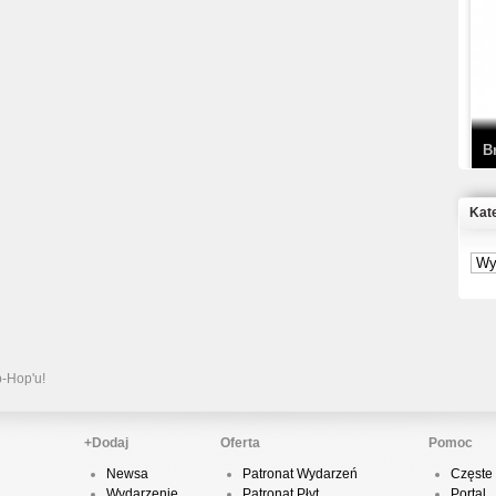
T
D
B
Kat
S
P
B
2
p-Hop'u!
+Dodaj
Oferta
Pomoc
Newsa
Patronat Wydarzeń
Częste 
K
Wydarzenie
Patronat Płyt
Portal