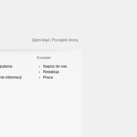
odsumowanie roku 2018 - Street
ance!
Zgłoś błąd
|
Początek strony
acper HTA - Ambicja prod. Druid
Kontakt
pytania
Napisz do nas
Redakcja
odsumowanie roku 2018 w Polskim
ie informacji
Praca
Boyingu
dsłuch taśmy Camey - Rytm Ulicy 99
op 10 podsumowanie 2018 roku w