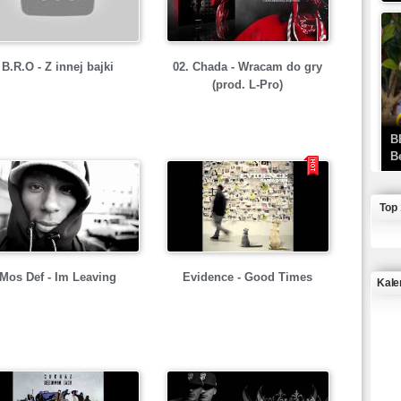
B.R.O - Z innej bajki
02. Chada - Wracam do gry
(prod. L-Pro)
B
B
Top
Mos Def - Im Leaving
Evidence - Good Times
Kale
J