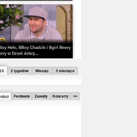
Boy Hefo, BBoy Chadzik i Bgirl Meery
erry w Dzień dobry…
 10
2 tygodnie
Miesiąc
3 miesiące
Festiwale
Zawody
Koncerty
>>
ndarz
etlagz ft. PRO8L3M - Mieć i nie mieć