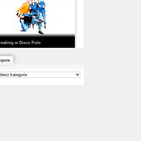
EDE & SIR MICH - KICKDOWN /
ISCO NOIR
reaking w Disco Polo
egorie
łoń & Dope D.O.D. - Makeem Bleed |
rod. Chubeats, Scratch:…
reaking na Olimpiadzie w Paryżu
024 - Najciekawsze komentarze
risBo - Cienie