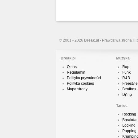
© 2001 - 2026
Break.pl
- Prawdziwa strona Hi
Break.pl
Muzyka
O nas
Rap
Regulamin
Funk
Polityka prywatności
R&B
Polityka cookies
Freestyle
Mapa strony
Beatbox
Dj'ing
Taniec
Rocking
Breakda
Locking
Popping
Krumpin