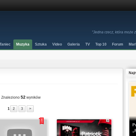
"Jedna rzecz, która może z
Taniec
Muzyka
Sztuka
Video
Galeria
TV
Top 10
Forum
Mar
Naj
52
Znaleziono
wyników
1
2
3
>
P
„