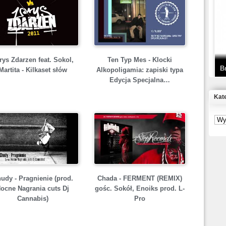
T
D
rys Zdarzen feat. Sokol,
Ten Typ Mes - Klocki
B
Martita - Kilkaset słów
Alkopoligamia: zapiski typa
Edycja Specjalna…
Kat
S
P
B
2
udy - Pragnienie (prod.
Chada - FERMENT (REMIX)
ocne Nagrania cuts Dj
gośc. Sokół, Enoiks prod. L-
Cannabis)
Pro
K