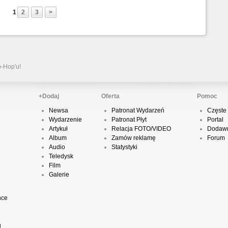
1
2
3
>
P
D
p-Hop'u!
K
+Dodaj
Oferta
Pomoc
Newsa
Patronat Wydarzeń
Częste 
Wydarzenie
Patronat Płyt
Portal
P
Artykuł
Relacja FOTO/VIDEO
Dodawn
B
Album
Zamów reklamę
Forum
Audio
Statystyki
Teledysk
Film
Galerie
O
nce
T
g