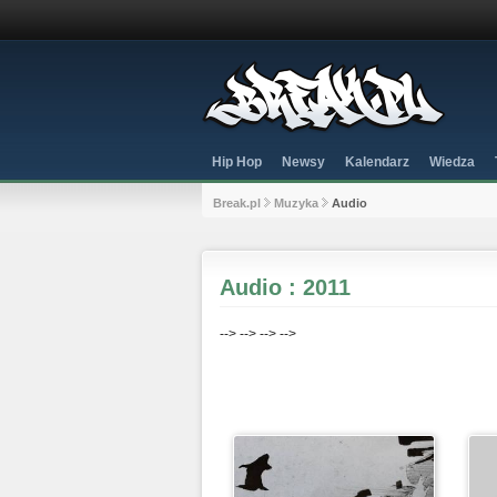
Hip Hop
Newsy
Kalendarz
Wiedza
Break.pl
Muzyka
Audio
Audio : 2011
-->
-->
-->
-->