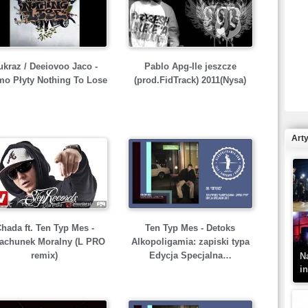
R
ukraz / Deeiovoo Jaco -
Pablo Apg-Ile jeszcze
N
mo Płyty Nothing To Lose
(prod.FidTrack) 2011(Nysa)
Art
K
–
hada ft. Ten Typ Mes -
Ten Typ Mes - Detoks
achunek Moralny (L PRO
Alkopoligamia: zapiski typa
remix)
Edycja Specjalna…
N
i