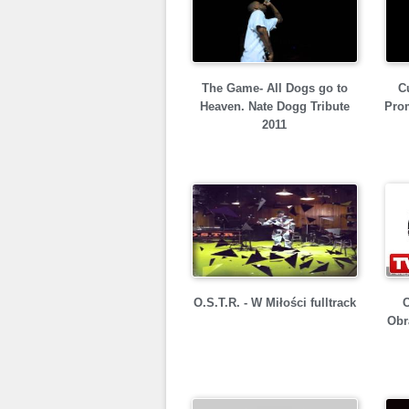
The Game- All Dogs go to
C
Heaven. Nate Dogg Tribute
Pro
2011
O.S.T.R. - W Miłości fulltrack
C
Obr