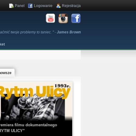
Panel
Logowanie
Rejestracja
aćmić twoje problemy to taniec. " -
James Brown
ket
nowsze
remiera filmu dokumentalnego
RYTM ULICY”