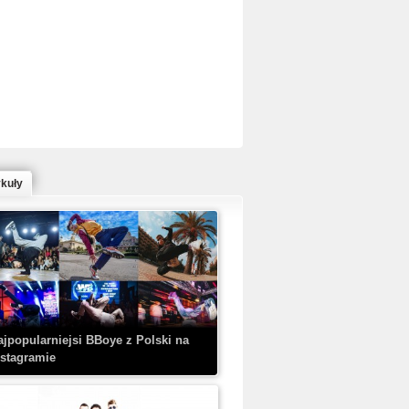
ed Bull Bc One Cypher Poland 2020 w
owym Wydaniu!
ykuły
aczorex w najnowszym klipie: HRYPA
 Kobieta z walizką
ajpopularniejsi BBoye z Polski na
nstagramie