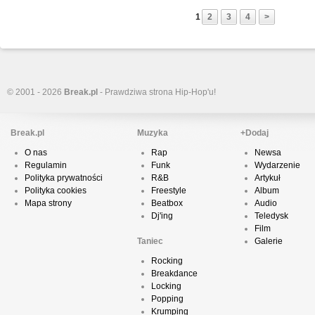
1
2
3
4
>
© 2001 - 2026
Break.pl
- Prawdziwa strona Hip-Hop'u!
Break.pl
Muzyka
+Dodaj
O nas
Rap
Newsa
Regulamin
Funk
Wydarzenie
Polityka prywatności
R&B
Artykuł
Polityka cookies
Freestyle
Album
Mapa strony
Beatbox
Audio
Dj'ing
Teledysk
Film
Taniec
Galerie
Rocking
Breakdance
Locking
Popping
Krumping