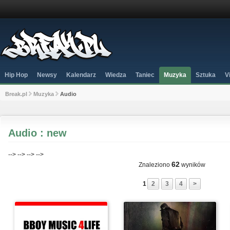
Hip Hop
Newsy
Kalendarz
Wiedza
Taniec
Muzyka
Sztuka
V
Break.pl
Muzyka
Audio
Audio : new
-->
-->
-->
-->
62
Znaleziono
wyników
1
2
3
4
>