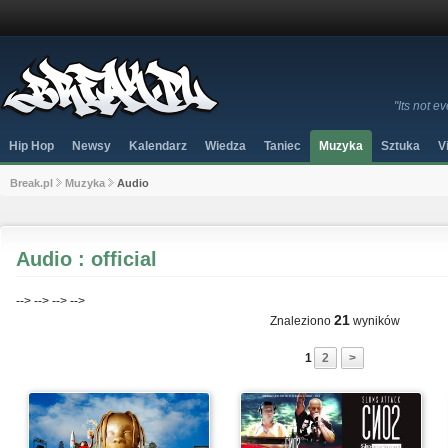
"Its not 
Hip Hop
Newsy
Kalendarz
Wiedza
Taniec
Muzyka
Sztuka
V
Break.pl
Muzyka
Audio
Audio : official
-->
-->
-->
-->
21
Znaleziono
wyników
1
2
>