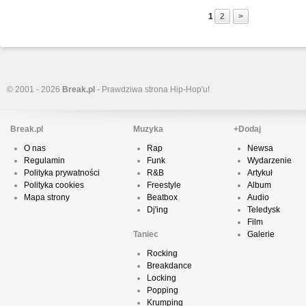
1
2
>
© 2001 - 2026
Break.pl
- Prawdziwa strona Hip-Hop'u!
Break.pl
Muzyka
+Dodaj
O nas
Rap
Newsa
Regulamin
Funk
Wydarzenie
Polityka prywatności
R&B
Artykuł
Polityka cookies
Freestyle
Album
Mapa strony
Beatbox
Audio
Dj'ing
Teledysk
Film
Taniec
Galerie
Rocking
Breakdance
Locking
Popping
Krumping