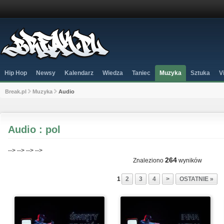
Hip Hop
Newsy
Kalendarz
Wiedza
Taniec
Muzyka
Sztuka
V
Break.pl
Muzyka
Audio
Audio : pol
-->
-->
-->
-->
264
Znaleziono
wyników
1
2
3
4
>
OSTATNIE »