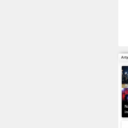
R
N
Art
K
–
N
i