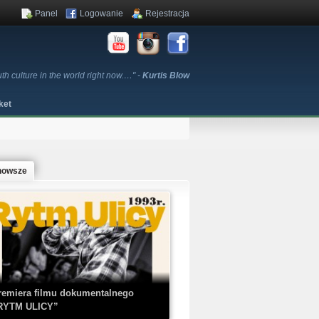
Panel
Logowanie
Rejestracja
th culture in the world right now.…" -
Kurtis Blow
ket
nowsze
remiera filmu dokumentalnego
RYTM ULICY”