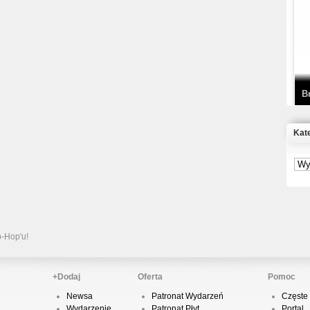
T
D
B
Kat
S
P
B
2
p-Hop'u!
+Dodaj
Oferta
Pomoc
Newsa
Patronat Wydarzeń
Częste 
K
Wydarzenie
Patronat Płyt
Portal