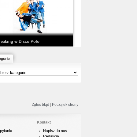
EDE & SIR MICH - KICKDOWN /
ISCO NOIR
reaking w Disco Polo
egorie
łoń & Dope D.O.D. - Makeem Bleed |
rod. Chubeats, Scratch:…
reaking na Olimpiadzie w Paryżu
024 - Najciekawsze komentarze
Zgłoś błąd
|
Początek strony
Kontakt
pytania
Napisz do nas
risBo - Cienie
Redakcja