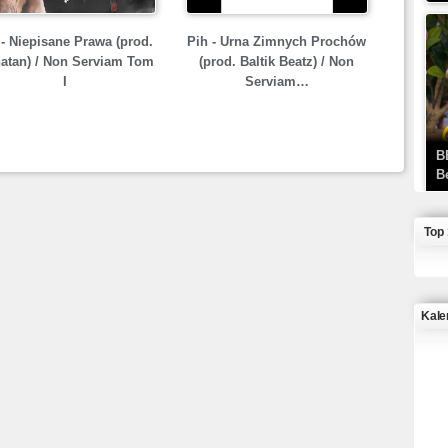
 - Niepisane Prawa (prod.
Pih - Urna Zimnych Prochów
atan) / Non Serviam Tom
(prod. Baltik Beatz) / Non
I
Serviam…
B
B
Top
Kale
J