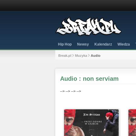
Hip Hop
Newsy
Kalendarz
Wiedza
Break.pl
Muzyka
Audio
Audio : non serviam
-->
-->
-->
-->