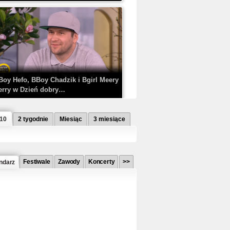
Boy Hefo, BBoy Chadzik i Bgirl Meery
erry w Dzień dobry…
 10
2 tygodnie
Miesiąc
3 miesiące
Festiwale
Zawody
Koncerty
>>
ndarz
etlagz ft. PRO8L3M - Mieć i nie mieć