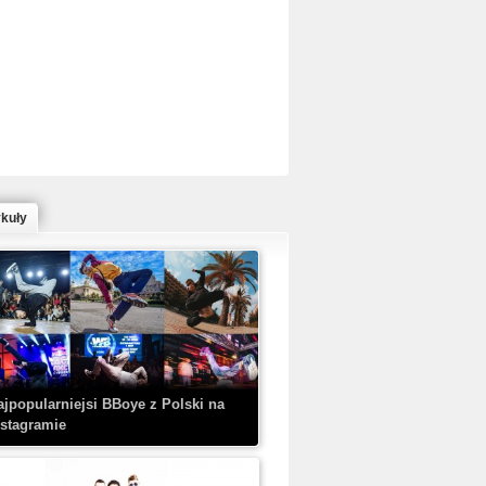
ed Bull Bc One Cypher Poland 2020 w
owym Wydaniu!
ykuły
aczorex w najnowszym klipie: HRYPA
 Kobieta z walizką
ajpopularniejsi BBoye z Polski na
nstagramie