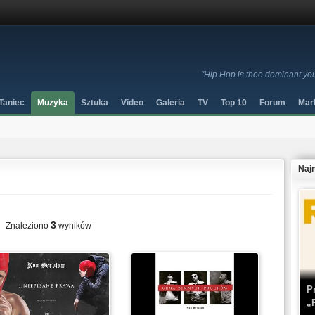
"Hip Hop is thee dominant you
Taniec
Muzyka
Sztuka
Video
Galeria
TV
Top 10
Forum
Mar
Naj
3
Znaleziono
wyników
P
„