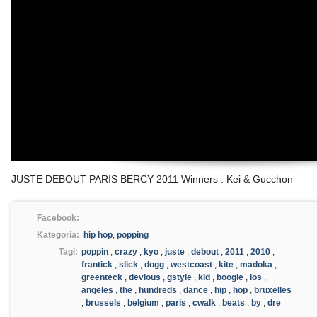
JUSTE DEBOUT PARIS BERCY 2011 Winners : Kei & Gucchon
Facebook:
Kategoria:
hip hop
,
popping
Tagi:
poppin
,
crazy
,
kyo
,
juste
,
debout
,
2011
,
2010
,
frantick
,
slick
,
dogg
,
westcoast
,
kite
,
madoka
,
greenteck
,
devious
,
gstyle
,
kid
,
boogie
,
los
,
angeles
,
the
,
hundreds
,
dance
,
hip
,
hop
,
bruxelles
,
brussels
,
belgium
,
paris
,
cwalk
,
beats
,
by
,
dre