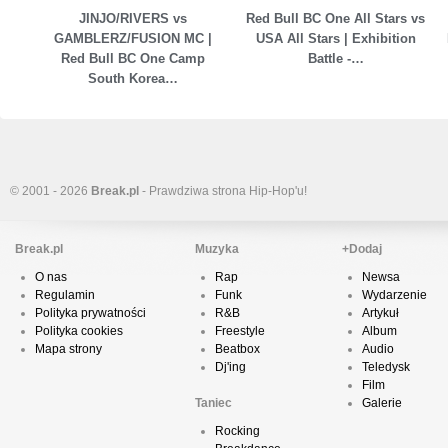
JINJO/RIVERS vs
Red Bull BC One All Stars vs
GAMBLERZ/FUSION MC |
USA All Stars | Exhibition
Red Bull BC One Camp
Battle -…
South Korea…
© 2001 - 2026
Break.pl
- Prawdziwa strona Hip-Hop'u!
Break.pl
Muzyka
+Dodaj
O nas
Rap
Newsa
Regulamin
Funk
Wydarzenie
Polityka prywatności
R&B
Artykuł
Polityka cookies
Freestyle
Album
Mapa strony
Beatbox
Audio
Dj'ing
Teledysk
Film
Taniec
Galerie
Rocking