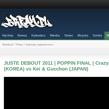
Hip Hop
Newsy
Kalendarz
Wiedza
Taniec
Muzyka
Sztuka
V
Break.pl
Filmy
Zawody zagraniczne
JUSTE DEBOUT 2011 | POPPIN FINAL | Crazy
(KOREA) vs Kei & Gucchon (JAPAN)