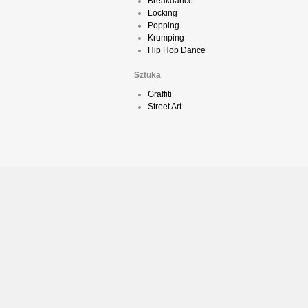
Breakdance
Locking
Popping
Krumping
Hip Hop Dance
Sztuka
Graffiti
Street Art