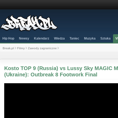
Hip Hop
Newsy
Kalendarz
Wiedza
Taniec
Muzyka
Sztuka
V
Break.pl
Filmy
Zawody zagraniczne
Kosto TOP 9 (Russia) vs Lussy Sky MAGIC
(Ukraine): Outbreak 8 Footwork Final