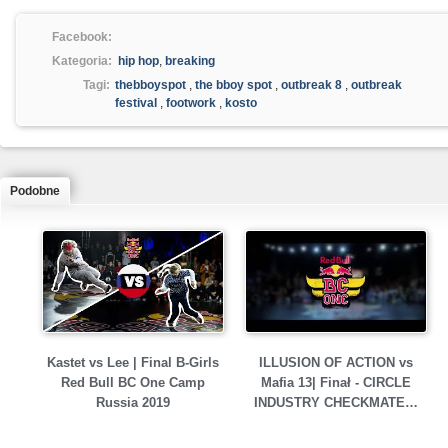
Facebook:
Kategoria:
hip hop
,
breaking
Tagi:
thebboyspot
,
the bboy spot
,
outbreak 8
,
outbreak
festival
,
footwork
,
kosto
Podobne
Kastet vs Lee | Final B-Girls
ILLUSION OF ACTION vs
Red Bull BC One Camp
Mafia 13| Finał - CIRCLE
Russia 2019
INDUSTRY CHECKMATE…