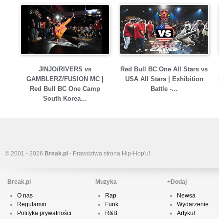
JINJO/RIVERS vs
Red Bull BC One All Stars vs
GAMBLERZ/FUSION MC |
USA All Stars | Exhibition
Red Bull BC One Camp
Battle -…
South Korea…
© 2001 - 2026
Break.pl
- Prawdziwa strona Hip-Hop'u!
Break.pl
Muzyka
+Dodaj
O nas
Rap
Newsa
Regulamin
Funk
Wydarzenie
Polityka prywatności
R&B
Artykuł