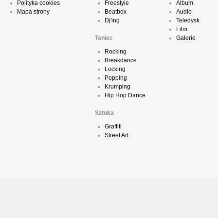
Polityka cookies
Freestyle
Album
Mapa strony
Beatbox
Audio
Dj'ing
Teledysk
Film
Taniec
Galerie
Rocking
Breakdance
Locking
Popping
Krumping
Hip Hop Dance
Sztuka
Graffiti
Street Art