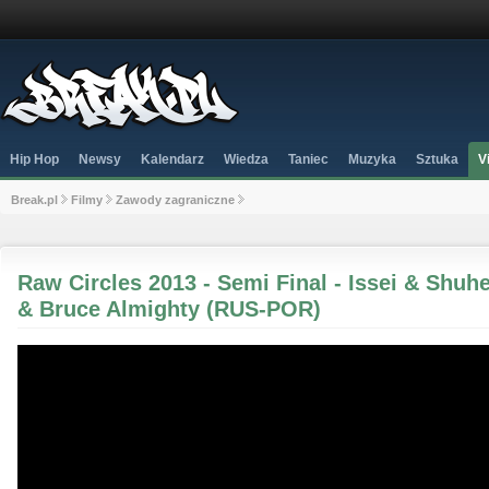
Hip Hop
Newsy
Kalendarz
Wiedza
Taniec
Muzyka
Sztuka
V
Break.pl
Filmy
Zawody zagraniczne
Raw Circles 2013 - Semi Final - Issei & Shuh
& Bruce Almighty (RUS-POR)