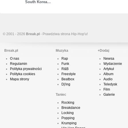
South Korea…
© 2001 - 2026
Break.pl
- Prawdziwa strona Hip-Hop'u!
Break.pl
Muzyka
+Dodaj
O nas
Rap
Newsa
Regulamin
Funk
Wydarzenie
Polityka prywatności
R&B
Artykuł
Polityka cookies
Freestyle
Album
Mapa strony
Beatbox
Audio
Dj'ing
Teledysk
Film
Taniec
Galerie
Rocking
Breakdance
Locking
Popping
Krumping