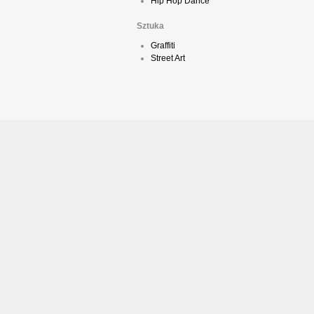
Hip Hop Dance
Sztuka
Graffiti
Street Art