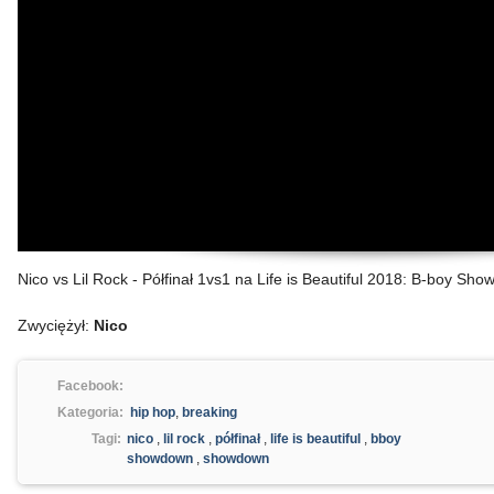
Nico vs Lil Rock - Półfinał 1vs1 na Life is Beautiful 2018: B-boy Sh
Zwyciężył:
Nico
Facebook:
Kategoria:
hip hop
,
breaking
Tagi:
nico
,
lil rock
,
półfinał
,
life is beautiful
,
bboy
showdown
,
showdown