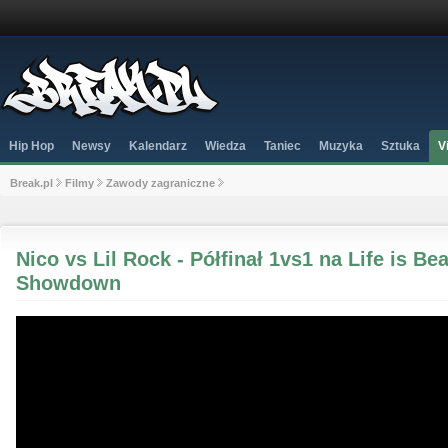
Hip Hop
Newsy
Kalendarz
Wiedza
Taniec
Muzyka
Sztuka
V
Break.pl
Filmy
Zawody zagraniczne
Nico vs Lil Rock - Półfinał 1vs1 na Life is Be
Showdown