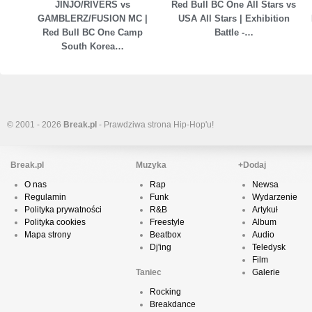
JINJO/RIVERS vs
Red Bull BC One All Stars vs
GAMBLERZ/FUSION MC |
USA All Stars | Exhibition
Red Bull BC One Camp
Battle -…
South Korea…
© 2001 - 2026
Break.pl
- Prawdziwa strona Hip-Hop'u!
Break.pl
Muzyka
+Dodaj
O nas
Rap
Newsa
Regulamin
Funk
Wydarzenie
Polityka prywatności
R&B
Artykuł
Polityka cookies
Freestyle
Album
Mapa strony
Beatbox
Audio
Dj'ing
Teledysk
Film
Taniec
Galerie
Rocking
Breakdance