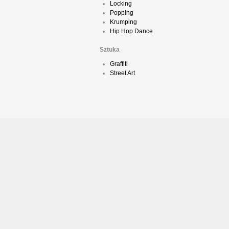
Locking
Popping
Krumping
Hip Hop Dance
Sztuka
Graffiti
Street Art