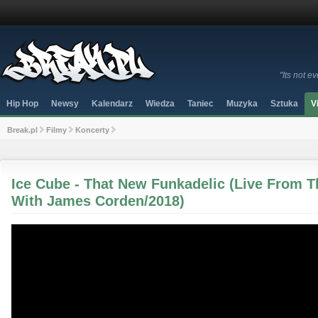
"Its not 
Hip Hop
Newsy
Kalendarz
Wiedza
Taniec
Muzyka
Sztuka
V
Break.pl
Filmy
Koncerty
Ice Cube - That New Funkadelic (Live From 
With James Corden/2018)