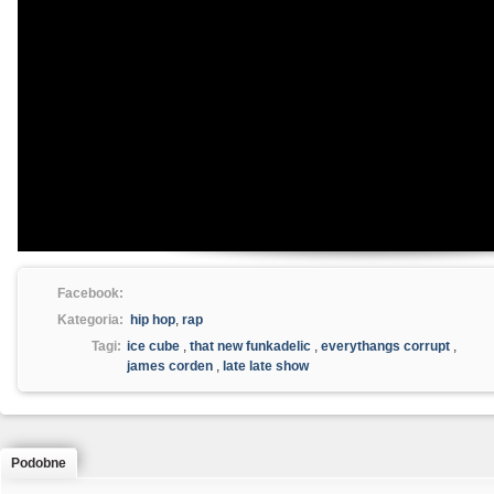
Facebook:
Kategoria:
hip hop
,
rap
Tagi:
ice cube
,
that new funkadelic
,
everythangs corrupt
,
james corden
,
late late show
Podobne