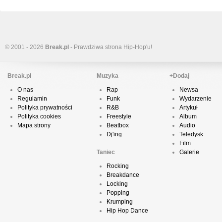
© 2001 - 2026
Break.pl
- Prawdziwa strona Hip-Hop'u!
Break.pl
Muzyka
+Dodaj
O nas
Rap
Newsa
Regulamin
Funk
Wydarzenie
Polityka prywatności
R&B
Artykuł
Polityka cookies
Freestyle
Album
Mapa strony
Beatbox
Audio
Dj'ing
Teledysk
Film
Taniec
Galerie
Rocking
Breakdance
Locking
Popping
Krumping
Hip Hop Dance