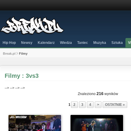
Hip Hop
Newsy
Kalendarz
Wiedza
Taniec
Muzyka
Sztuka
V
Break.pl
Filmy
Filmy : 3vs3
-->
-->
-->
-->
216
Znaleziono
wyników
1
2
3
4
>
OSTATNIE »