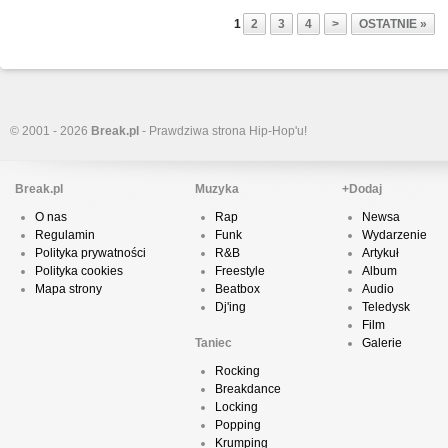
1
2
3
4
>
OSTATNIE »
© 2001 - 2026
Break.pl
- Prawdziwa strona Hip-Hop'u!
Break.pl
Muzyka
+Dodaj
O nas
Rap
Newsa
Regulamin
Funk
Wydarzenie
Polityka prywatności
R&B
Artykuł
Polityka cookies
Freestyle
Album
Mapa strony
Beatbox
Audio
Dj'ing
Teledysk
Film
Taniec
Galerie
Rocking
Breakdance
Locking
Popping
Krumping