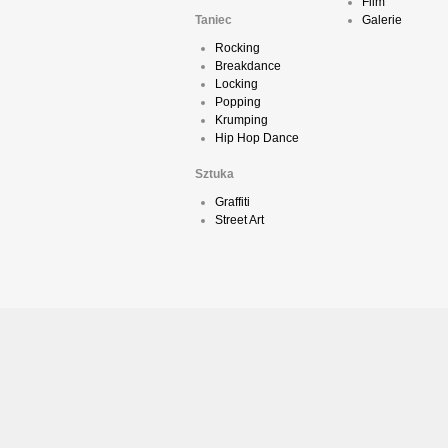
Film
Taniec
Galerie
Rocking
Breakdance
Locking
Popping
Krumping
Hip Hop Dance
Sztuka
Graffiti
Street Art