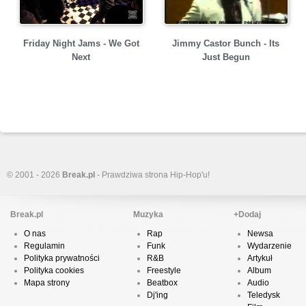
Friday Night Jams - We Got
Jimmy Castor Bunch - Its
Next
Just Begun
© 2001 - 2026
Break.pl
- Prawdziwa strona Hip-Hop'u!
Break.pl
Muzyka
+Dodaj
O nas
Rap
Newsa
Regulamin
Funk
Wydarzenie
Polityka prywatności
R&B
Artykuł
Polityka cookies
Freestyle
Album
Mapa strony
Beatbox
Audio
Dj'ing
Teledysk