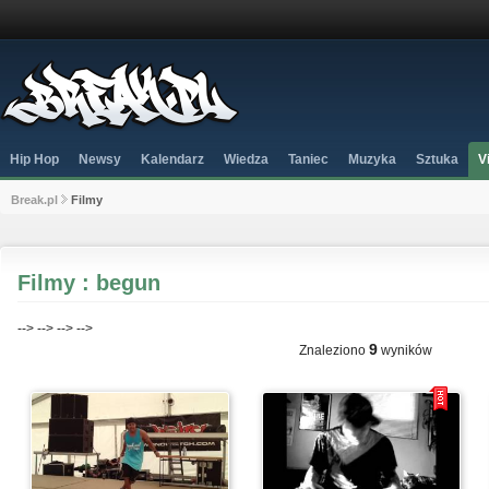
Hip Hop
Newsy
Kalendarz
Wiedza
Taniec
Muzyka
Sztuka
V
Break.pl
Filmy
Filmy : begun
-->
-->
-->
-->
9
Znaleziono
wyników