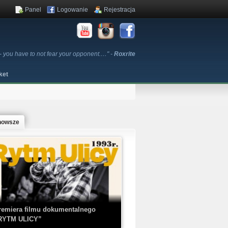
Panel
Logowanie
Rejestracja
al - you have to not fear your opponent.…" -
Roxrite
ket
nowsze
remiera filmu dokumentalnego
RYTM ULICY”