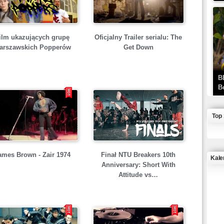
ilm ukazujących grupę
Oficjalny Trailer serialu: The
arszawskich Popperów
Get Down
B
B
Top
ames Brown - Zair 1974
Finał NTU Breakers 10th
Kale
Anniversary: Short With
Attitude vs…
J