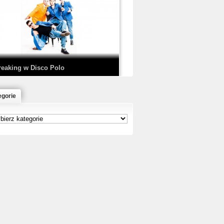
EDE & SIR MICH - KICKDOWN /
ISCO NOIR
reaking w Disco Polo
egorie
łoń & Dope D.O.D. - Makeem Bleed |
rod. Chubeats, Scratch:…
reaking na Olimpiadzie w Paryżu
024 - Najciekawsze komentarze
risBo - Cienie