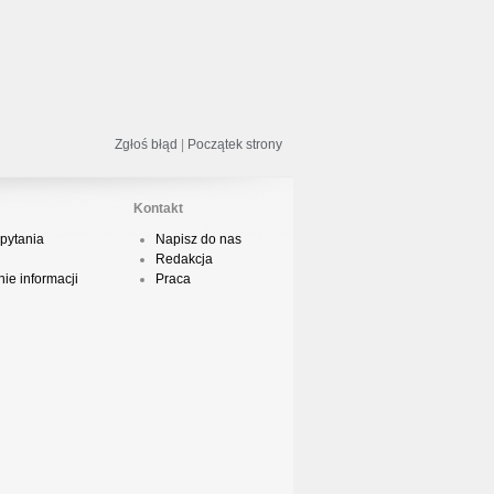
odsumowanie roku 2018 - Street
ance!
Zgłoś błąd
|
Początek strony
acper HTA - Ambicja prod. Druid
Kontakt
pytania
Napisz do nas
Redakcja
odsumowanie roku 2018 w Polskim
ie informacji
Praca
Boyingu
dsłuch taśmy Camey - Rytm Ulicy 99
op 10 podsumowanie 2018 roku w