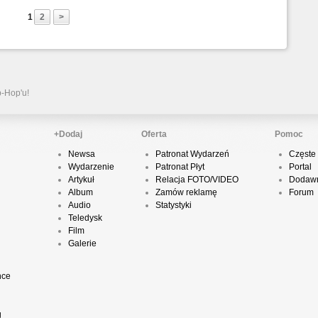
1
2
>
P
D
p-Hop'u!
K
+Dodaj
Oferta
Pomoc
Newsa
Patronat Wydarzeń
Częste 
Wydarzenie
Patronat Płyt
Portal
P
Artykuł
Relacja FOTO/VIDEO
Dodawn
B
Album
Zamów reklamę
Forum
Audio
Statystyki
Teledysk
Film
Galerie
O
nce
T
g