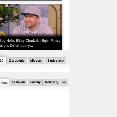
Boy Hefo, BBoy Chadzik i Bgirl Meery
erry w Dzień dobry…
 10
2 tygodnie
Miesiąc
3 miesiące
Festiwale
Zawody
Koncerty
>>
ndarz
etlagz ft. PRO8L3M - Mieć i nie mieć