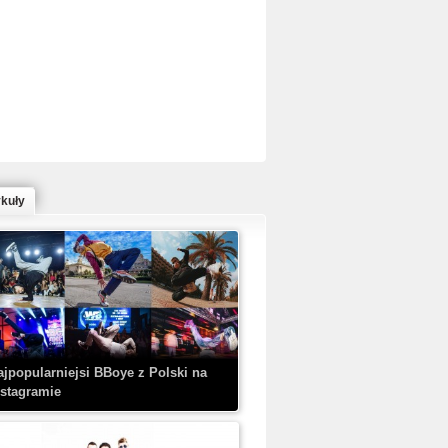
ed Bull Bc One Cypher Poland 2020 w
owym Wydaniu!
ykuły
aczorex w najnowszym klipie: HRYPA
 Kobieta z walizką
ajpopularniejsi BBoye z Polski na
nstagramie