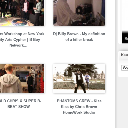
T
D
ns Workshop at New York
Dj Billy Brown - My definition
B
ity Arts Cypher | B-Boy
of a killer break
Network…
Kat
S
P
B
2
OLD CHRIS X SUPER B-
PHANTOMS CREW - Kiss
BEAT SHOW
Kiss by Chris Brown
HomeWork Studio
K