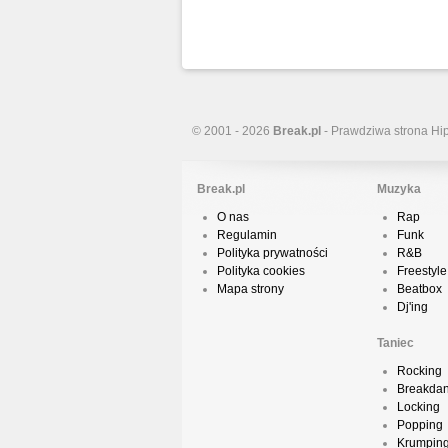
© 2001 - 2026
Break.pl
- Prawdziwa strona Hi
Break.pl
Muzyka
O nas
Rap
Regulamin
Funk
Polityka prywatności
R&B
Polityka cookies
Freestyle
Mapa strony
Beatbox
Dj'ing
Taniec
Rocking
Breakda
Locking
Popping
Krumpin