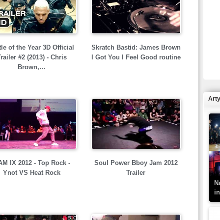
R
tle of the Year 3D Official
Skratch Bastid: James Brown
N
railer #2 (2013) - Chris
I Got You I Feel Good routine
Brown,…
Art
K
–
M IX 2012 - Top Rock -
Soul Power Bboy Jam 2012
Ynot VS Heat Rock
Trailer
N
i