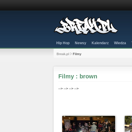
Hip Hop
Newsy
Kalendarz
Wiedza
Break.pl
Filmy
Filmy : brown
-->
-->
-->
-->