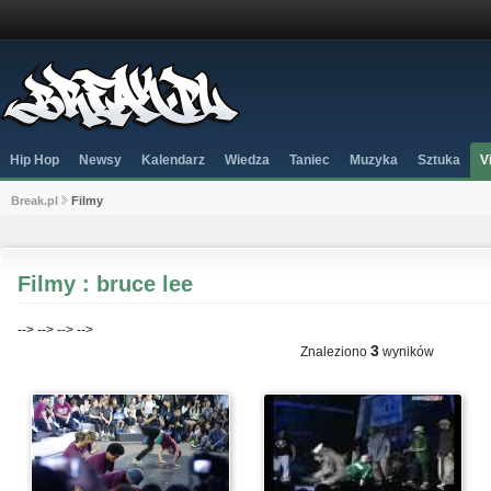
Hip Hop
Newsy
Kalendarz
Wiedza
Taniec
Muzyka
Sztuka
V
Break.pl
Filmy
Filmy : bruce lee
-->
-->
-->
-->
3
Znaleziono
wyników