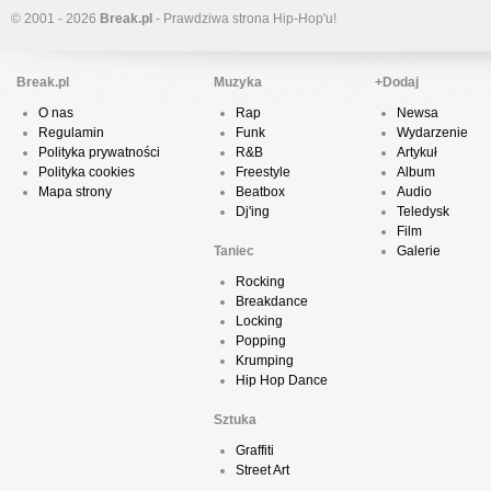
© 2001 - 2026
Break.pl
- Prawdziwa strona Hip-Hop'u!
Break.pl
Muzyka
+Dodaj
O nas
Rap
Newsa
Regulamin
Funk
Wydarzenie
Polityka prywatności
R&B
Artykuł
Polityka cookies
Freestyle
Album
Mapa strony
Beatbox
Audio
Dj'ing
Teledysk
Film
Taniec
Galerie
Rocking
Breakdance
Locking
Popping
Krumping
Hip Hop Dance
Sztuka
Graffiti
Street Art