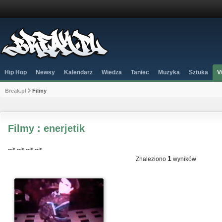
Hip Hop
Newsy
Kalendarz
Wiedza
Taniec
Muzyka
Sztuka
V
Break.pl
Filmy
Filmy : enerjetik
-->
-->
-->
-->
1
Znaleziono
wyników