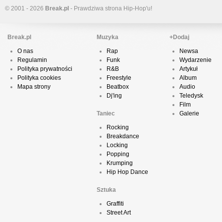
© 2001 - 2026
Break.pl
- Prawdziwa strona Hip-Hop'u!
Break.pl
Muzyka
+Dodaj
O nas
Rap
Newsa
Regulamin
Funk
Wydarzenie
Polityka prywatności
R&B
Artykuł
Polityka cookies
Freestyle
Album
Mapa strony
Beatbox
Audio
Dj'ing
Teledysk
Film
Taniec
Galerie
Rocking
Breakdance
Locking
Popping
Krumping
Hip Hop Dance
Sztuka
Graffiti
Street Art