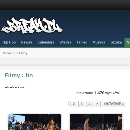
Hip Hop
Newsy
Kalendarz
Wiedza
Taniec
Muzyka
Sztuka
V
Break.pl
Filmy
Filmy : fin
-->
-->
-->
-->
1 476
Znaleziono
wyników
1
2
3
4
>
OSTATNIE »