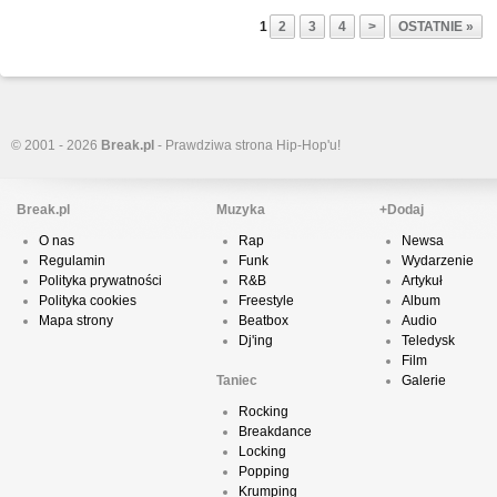
1
2
3
4
>
OSTATNIE »
© 2001 - 2026
Break.pl
- Prawdziwa strona Hip-Hop'u!
Break.pl
Muzyka
+Dodaj
O nas
Rap
Newsa
Regulamin
Funk
Wydarzenie
Polityka prywatności
R&B
Artykuł
Polityka cookies
Freestyle
Album
Mapa strony
Beatbox
Audio
Dj'ing
Teledysk
Film
Taniec
Galerie
Rocking
Breakdance
Locking
Popping
Krumping