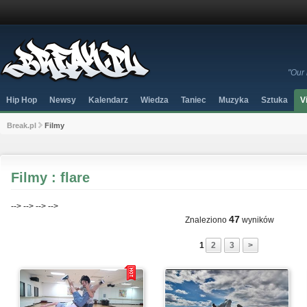
"Our 
Hip Hop
Newsy
Kalendarz
Wiedza
Taniec
Muzyka
Sztuka
V
Break.pl
Filmy
Filmy : flare
-->
-->
-->
-->
47
Znaleziono
wyników
1
2
3
>