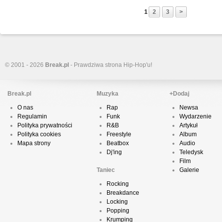
1
2
3
>
© 2001 - 2026
Break.pl
- Prawdziwa strona Hip-Hop'u!
Break.pl
Muzyka
+Dodaj
O nas
Rap
Newsa
Regulamin
Funk
Wydarzenie
Polityka prywatności
R&B
Artykuł
Polityka cookies
Freestyle
Album
Mapa strony
Beatbox
Audio
Dj'ing
Teledysk
Film
Taniec
Galerie
Rocking
Breakdance
Locking
Popping
Krumping