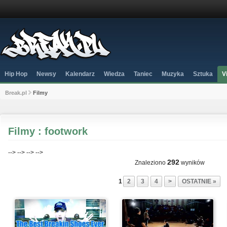
Hip Hop
Newsy
Kalendarz
Wiedza
Taniec
Muzyka
Sztuka
V
Break.pl
Filmy
Filmy : footwork
-->
-->
-->
-->
292
Znaleziono
wyników
1
2
3
4
>
OSTATNIE »