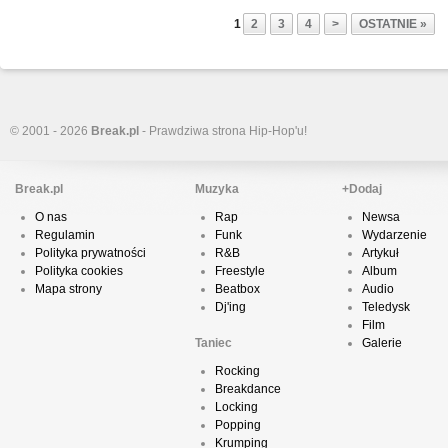
1
2
3
4
>
OSTATNIE »
© 2001 - 2026
Break.pl
- Prawdziwa strona Hip-Hop'u!
Break.pl
Muzyka
+Dodaj
O nas
Rap
Newsa
Regulamin
Funk
Wydarzenie
Polityka prywatności
R&B
Artykuł
Polityka cookies
Freestyle
Album
Mapa strony
Beatbox
Audio
Dj'ing
Teledysk
Film
Taniec
Galerie
Rocking
Breakdance
Locking
Popping
Krumping