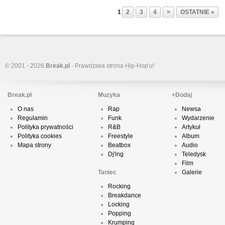
1
2
3
4
>
OSTATNIE »
© 2001 - 2026
Break.pl
- Prawdziwa strona Hip-Hop'u!
Break.pl
Muzyka
+Dodaj
O nas
Rap
Newsa
Regulamin
Funk
Wydarzenie
Polityka prywatności
R&B
Artykuł
Polityka cookies
Freestyle
Album
Mapa strony
Beatbox
Audio
Dj'ing
Teledysk
Film
Taniec
Galerie
Rocking
Breakdance
Locking
Popping
Krumping