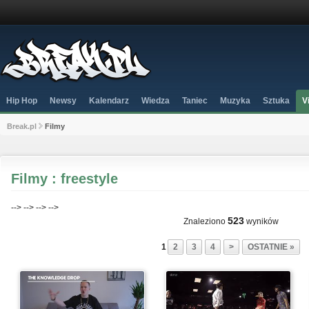
Hip Hop
Newsy
Kalendarz
Wiedza
Taniec
Muzyka
Sztuka
V
Break.pl
Filmy
Filmy : freestyle
-->
-->
-->
-->
523
Znaleziono
wyników
1
2
3
4
>
OSTATNIE »