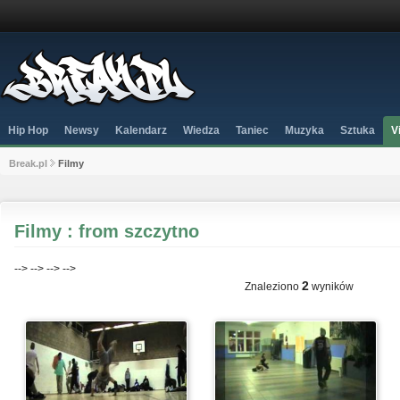
Hip Hop
Newsy
Kalendarz
Wiedza
Taniec
Muzyka
Sztuka
V
Break.pl
Filmy
Filmy : from szczytno
-->
-->
-->
-->
2
Znaleziono
wyników