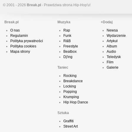
© 2001 - 2026
Break.pl
- Prawdziwa strona Hip-Hop'u!
Break.pl
Muzyka
+Dodaj
O nas
Rap
Newsa
Regulamin
Funk
Wydarzenie
Polityka prywatności
R&B
Artykuł
Polityka cookies
Freestyle
Album
Mapa strony
Beatbox
Audio
Dj'ing
Teledysk
Film
Taniec
Galerie
Rocking
Breakdance
Locking
Popping
Krumping
Hip Hop Dance
Sztuka
Graffiti
Street Art