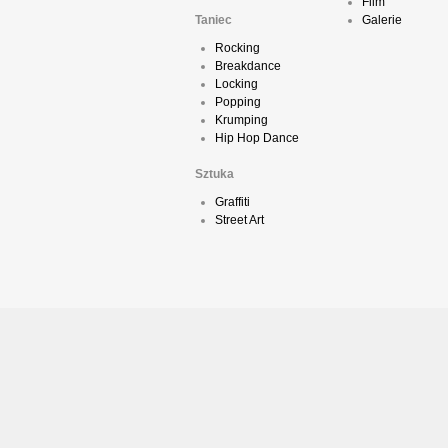
Film
Taniec
Galerie
Rocking
Breakdance
Locking
Popping
Krumping
Hip Hop Dance
Sztuka
Graffiti
Street Art