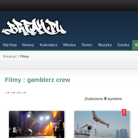
Hip Hop
Newsy
Kalendarz
Wiedza
Taniec
Muzyka
Sztuka
V
Break.pl
Filmy
Filmy : gamblerz crew
-->
-->
-->
-->
9
Znaleziono
wyników