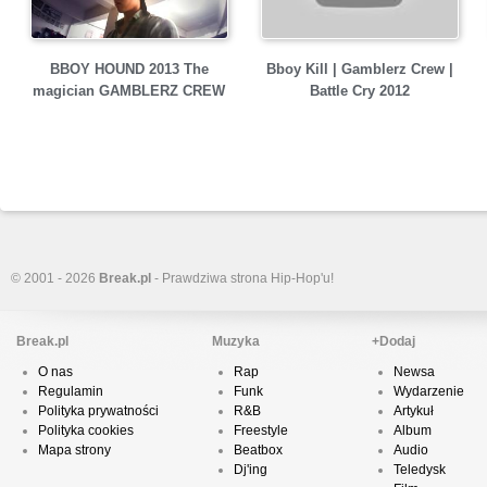
BBOY HOUND 2013 The
Bboy Kill | Gamblerz Crew |
magician GAMBLERZ CREW
Battle Cry 2012
© 2001 - 2026
Break.pl
- Prawdziwa strona Hip-Hop'u!
Break.pl
Muzyka
+Dodaj
O nas
Rap
Newsa
Regulamin
Funk
Wydarzenie
Polityka prywatności
R&B
Artykuł
Polityka cookies
Freestyle
Album
Mapa strony
Beatbox
Audio
Dj'ing
Teledysk