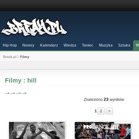
Hip Hop
Newsy
Kalendarz
Wiedza
Taniec
Muzyka
Sztuka
V
Break.pl
Filmy
Filmy : hill
-->
-->
-->
-->
23
Znaleziono
wyników
1
2
>