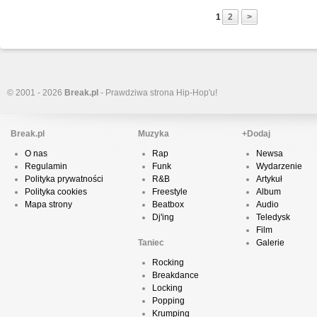
1
2
>
© 2001 - 2026
Break.pl
- Prawdziwa strona Hip-Hop'u!
Break.pl
Muzyka
+Dodaj
O nas
Rap
Newsa
Regulamin
Funk
Wydarzenie
Polityka prywatności
R&B
Artykuł
Polityka cookies
Freestyle
Album
Mapa strony
Beatbox
Audio
Dj'ing
Teledysk
Film
Taniec
Galerie
Rocking
Breakdance
Locking
Popping
Krumping