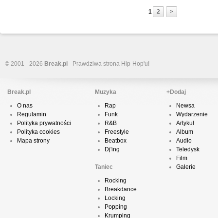
1
2
>
© 2001 - 2026
Break.pl
- Prawdziwa strona Hip-Hop'u!
Break.pl
Muzyka
+Dodaj
O nas
Rap
Newsa
Regulamin
Funk
Wydarzenie
Polityka prywatności
R&B
Artykuł
Polityka cookies
Freestyle
Album
Mapa strony
Beatbox
Audio
Dj'ing
Teledysk
Film
Taniec
Galerie
Rocking
Breakdance
Locking
Popping
Krumping