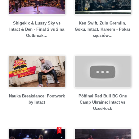
Shigekix & Lussy Sky vs
Ken Swift, Zulu Gremlin,
Intact & Den - Finał 2 vs 2 na
Goku, Intact, Kareem - Pokaz
Outbreak…
sędziów…
Nauka Breakdance: Footwork
Półfinał Red Bull BC One
by Intact
Camp Ukraine: Intact vs
UzeeRock