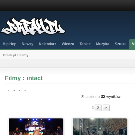
Hip Hop
Newsy
Kalendarz
Wiedza
Taniec
Muzyka
Sztuka
V
Break.pl
Filmy
Filmy : intact
-->
-->
-->
-->
32
Znaleziono
wyników
1
2
>