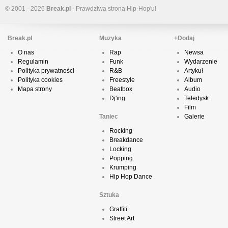
© 2001 - 2026
Break.pl
- Prawdziwa strona Hip-Hop'u!
Break.pl
Muzyka
+Dodaj
O nas
Rap
Newsa
Regulamin
Funk
Wydarzenie
Polityka prywatności
R&B
Artykuł
Polityka cookies
Freestyle
Album
Mapa strony
Beatbox
Audio
Dj'ing
Teledysk
Film
Taniec
Galerie
Rocking
Breakdance
Locking
Popping
Krumping
Hip Hop Dance
Sztuka
Graffiti
Street Art