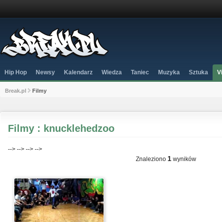
Hip Hop
Newsy
Kalendarz
Wiedza
Taniec
Muzyka
Sztuka
V
Break.pl
Filmy
Filmy : knucklehedzoo
-->
-->
-->
-->
1
Znaleziono
wyników