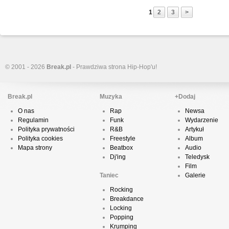
1
2
3
>
© 2001 - 2026
Break.pl
- Prawdziwa strona Hip-Hop'u!
Break.pl
Muzyka
+Dodaj
O nas
Rap
Newsa
Regulamin
Funk
Wydarzenie
Polityka prywatności
R&B
Artykuł
Polityka cookies
Freestyle
Album
Mapa strony
Beatbox
Audio
Dj'ing
Teledysk
Film
Taniec
Galerie
Rocking
Breakdance
Locking
Popping
Krumping