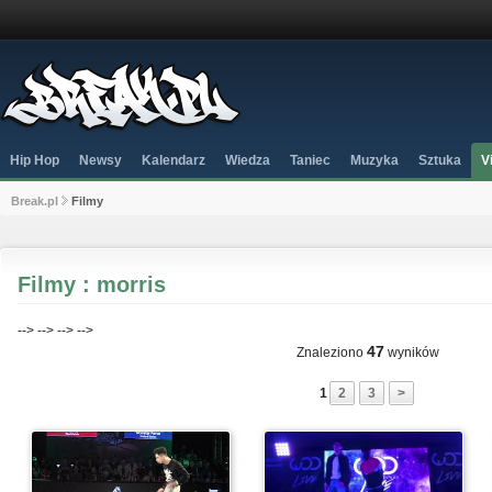
Hip Hop
Newsy
Kalendarz
Wiedza
Taniec
Muzyka
Sztuka
V
Break.pl
Filmy
Filmy : morris
-->
-->
-->
-->
47
Znaleziono
wyników
1
2
3
>