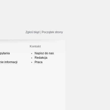
odsumowanie roku 2018 - Street
ance!
Zgłoś błąd
|
Początek strony
acper HTA - Ambicja prod. Druid
Kontakt
pytania
Napisz do nas
Redakcja
odsumowanie roku 2018 w Polskim
ie informacji
Praca
Boyingu
dsłuch taśmy Camey - Rytm Ulicy 99
op 10 podsumowanie 2018 roku w