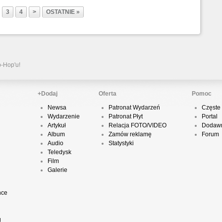
3
4
>
OSTATNIE »
P
D
p-Hop'u!
K
+Dodaj
Oferta
Pomoc
Newsa
Patronat Wydarzeń
Częste 
Wydarzenie
Patronat Płyt
Portal
P
Artykuł
Relacja FOTO/VIDEO
Dodawn
B
Album
Zamów reklamę
Forum
Audio
Statystyki
Teledysk
Film
Galerie
O
nce
T
g