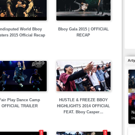
R
ndisputed World Bboy
Bboy Gala 2015 | OFFICIAL
N
ters 2015 Official Recap
RECAP
Art
K
–
Fair Play Dance Camp
HUSTLE & FREEZE BBOY
OFFICIAL TRAILER
HIGHLIGHTS 2014 OFFICIAL
FEAT. Bboy Casper…
N
i