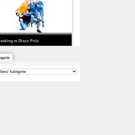
EDE & SIR MICH - KICKDOWN /
ISCO NOIR
reaking w Disco Polo
egorie
łoń & Dope D.O.D. - Makeem Bleed |
rod. Chubeats, Scratch:…
reaking na Olimpiadzie w Paryżu
024 - Najciekawsze komentarze
risBo - Cienie