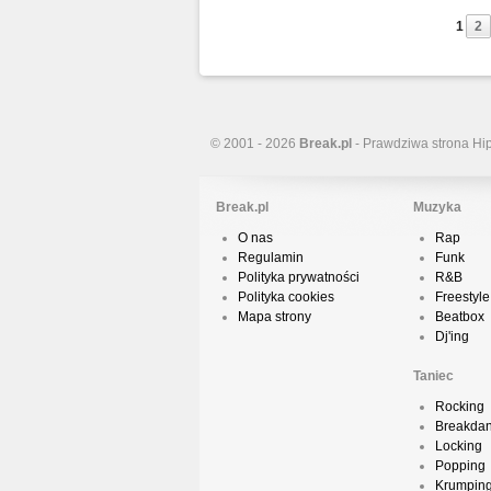
1
2
© 2001 - 2026
Break.pl
- Prawdziwa strona Hi
Break.pl
Muzyka
O nas
Rap
Regulamin
Funk
Polityka prywatności
R&B
Polityka cookies
Freestyle
Mapa strony
Beatbox
Dj'ing
Taniec
Rocking
Breakda
Locking
Popping
Krumpin