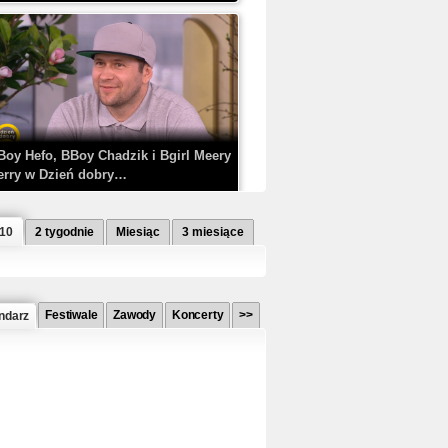
Boy Hefo, BBoy Chadzik i Bgirl Meery
erry w Dzień dobry…
 10
2 tygodnie
Miesiąc
3 miesiące
Festiwale
Zawody
Koncerty
>>
ndarz
etlagz ft. PRO8L3M - Mieć i nie mieć