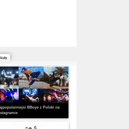
ed Bull Bc One Cypher Poland 2020 w
owym Wydaniu!
ykuły
aczorex w najnowszym klipie: HRYPA
 Kobieta z walizką
ajpopularniejsi BBoye z Polski na
nstagramie