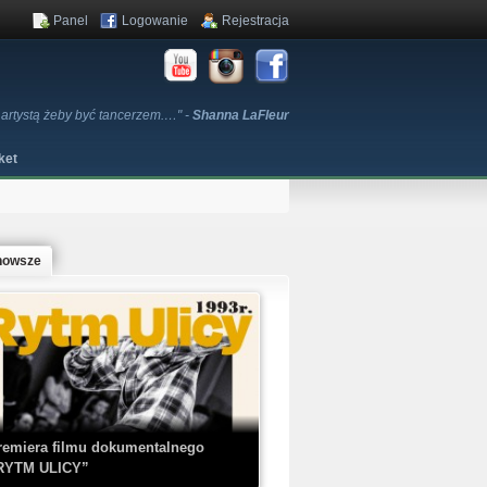
Panel
Logowanie
Rejestracja
e artystą żeby być tancerzem.…" -
Shanna LaFleur
ket
nowsze
remiera filmu dokumentalnego
RYTM ULICY”