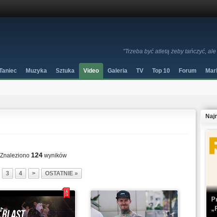
"Trzeba być atletą żeby tańczyć, al
Taniec
Muzyka
Sztuka
Video
Galeria
TV
Top 10
Forum
Mar
Naj
124
Znaleziono
wyników
3
4
>
OSTATNIE »
P
„