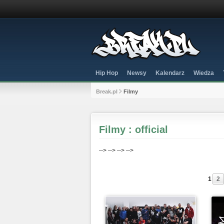
Hip Hop
Newsy
Kalendarz
Wiedza
Break.pl
Filmy
Filmy : official
-->
-->
-->
-->
1
2