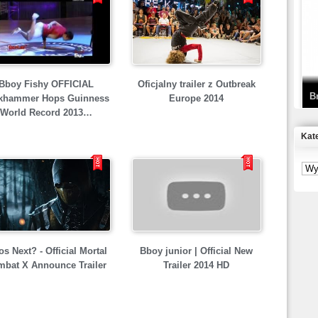
T
D
Bboy Fishy OFFICIAL
Oficjalny trailer z Outbreak
B
khammer Hops Guinness
Europe 2014
World Record 2013…
Kat
S
P
B
2
s Next? - Official Mortal
Bboy junior | Official New
bat X Announce Trailer
Trailer 2014 HD
K