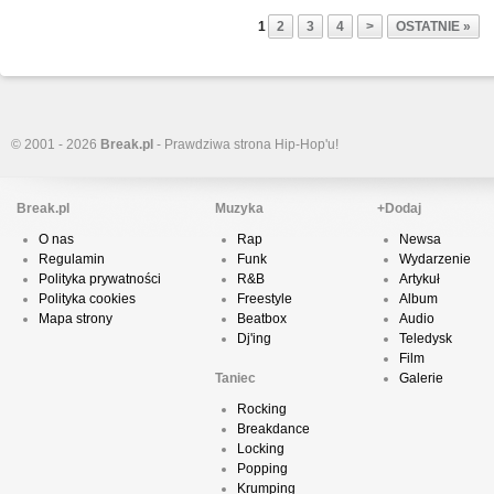
1
2
3
4
>
OSTATNIE »
© 2001 - 2026
Break.pl
- Prawdziwa strona Hip-Hop'u!
Break.pl
Muzyka
+Dodaj
O nas
Rap
Newsa
Regulamin
Funk
Wydarzenie
Polityka prywatności
R&B
Artykuł
Polityka cookies
Freestyle
Album
Mapa strony
Beatbox
Audio
Dj'ing
Teledysk
Film
Taniec
Galerie
Rocking
Breakdance
Locking
Popping
Krumping