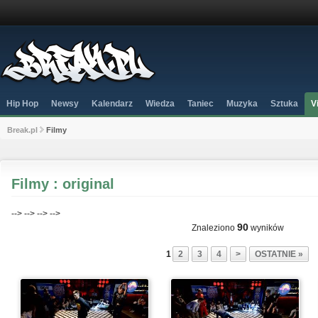
Hip Hop
Newsy
Kalendarz
Wiedza
Taniec
Muzyka
Sztuka
V
Break.pl
Filmy
Filmy : original
-->
-->
-->
-->
90
Znaleziono
wyników
1
2
3
4
>
OSTATNIE »