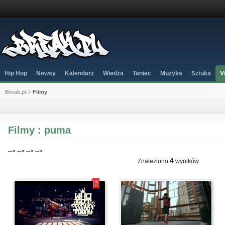
Hip Hop
Newsy
Kalendarz
Wiedza
Taniec
Muzyka
Sztuka
V
Break.pl
Filmy
Filmy : puma
-->
-->
-->
-->
4
Znaleziono
wyników