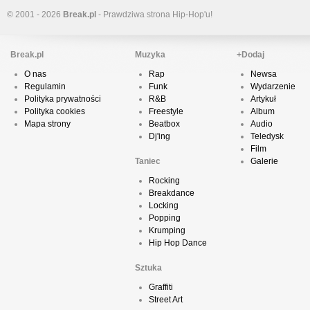
© 2001 - 2026
Break.pl
- Prawdziwa strona Hip-Hop'u!
Break.pl
Muzyka
+Dodaj
O nas
Rap
Newsa
Regulamin
Funk
Wydarzenie
Polityka prywatności
R&B
Artykuł
Polityka cookies
Freestyle
Album
Mapa strony
Beatbox
Audio
Dj'ing
Teledysk
Film
Taniec
Galerie
Rocking
Breakdance
Locking
Popping
Krumping
Hip Hop Dance
Sztuka
Graffiti
Street Art