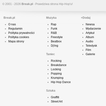
© 2001 - 2026
Break.pl
- Prawdziwa strona Hip-Hop'u!
Break.pl
Muzyka
+Dodaj
O nas
Rap
Newsa
Regulamin
Funk
Wydarzenie
Polityka prywatności
R&B
Artykuł
Polityka cookies
Freestyle
Album
Mapa strony
Beatbox
Audio
Dj'ing
Teledysk
Film
Taniec
Galerie
Rocking
Breakdance
Locking
Popping
Krumping
Hip Hop Dance
Sztuka
Graffiti
Street Art