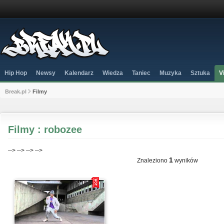
Hip Hop
Newsy
Kalendarz
Wiedza
Taniec
Muzyka
Sztuka
V
Break.pl
Filmy
Filmy : robozee
-->
-->
-->
-->
1
Znaleziono
wyników