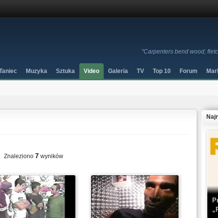
"Carpenters bend wood; flet
Taniec
Muzyka
Sztuka
Video
Galeria
TV
Top 10
Forum
Mar
Naj
7
Znaleziono
wyników
P
„