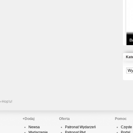
T
D
B
Kat
S
P
B
2
p-Hop'u!
+Dodaj
Oferta
Pomoc
Newsa
Patronat Wydarzeń
Częste 
K
Wydarzenie
Patronat Płyt
Portal