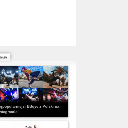
ed Bull Bc One Cypher Poland 2020 w
owym Wydaniu!
ykuły
aczorex w najnowszym klipie: HRYPA
 Kobieta z walizką
ajpopularniejsi BBoye z Polski na
nstagramie