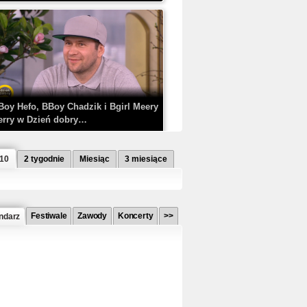
Boy Hefo, BBoy Chadzik i Bgirl Meery
erry w Dzień dobry…
 10
2 tygodnie
Miesiąc
3 miesiące
Festiwale
Zawody
Koncerty
>>
ndarz
etlagz ft. PRO8L3M - Mieć i nie mieć