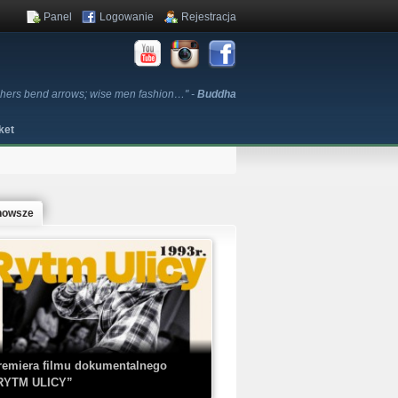
Panel
Logowanie
Rejestracja
chers bend arrows; wise men fashion…" -
Buddha
ket
nowsze
remiera filmu dokumentalnego
RYTM ULICY”