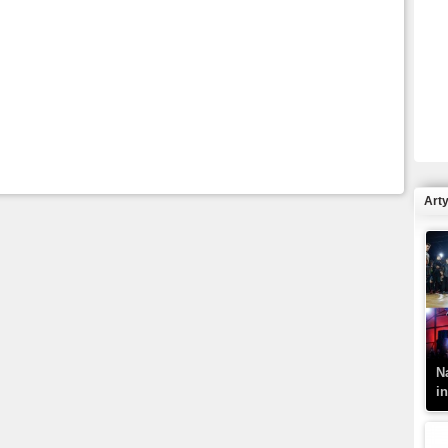
R
N
Art
K
–
N
i