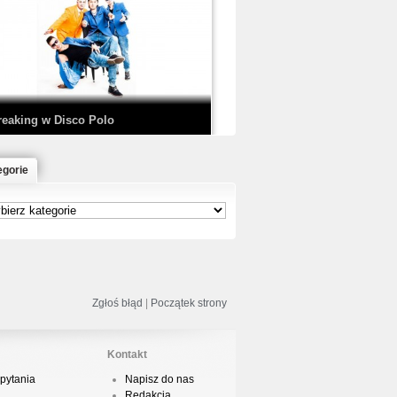
EDE & SIR MICH - KICKDOWN /
ISCO NOIR
reaking w Disco Polo
egorie
łoń & Dope D.O.D. - Makeem Bleed |
rod. Chubeats, Scratch:…
reaking na Olimpiadzie w Paryżu
024 - Najciekawsze komentarze
Zgłoś błąd
|
Początek strony
Kontakt
pytania
Napisz do nas
risBo - Cienie
Redakcja