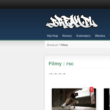
Hip Hop
Newsy
Kalendarz
Wiedza
Break.pl
Filmy
Filmy : rsc
-->
-->
-->
-->