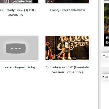
ck Steady Crew (3) 1983
Frosty Freeze Interview
JAPAN TV
B
B
Top
. Freeze: Original B-Boy
Squadron vs RSC (Freestyle
Session 12th Anniv.)
Kale
J