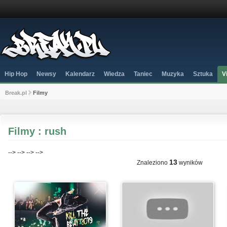
Hip Hop
Newsy
Kalendarz
Wiedza
Taniec
Muzyka
Sztuka
V
Break.pl
Filmy
Filmy : rush
-->
-->
-->
-->
13
Znaleziono
wyników