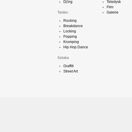
Dj'ing
Teledysk
Film
Taniec
Galerie
Rocking
Breakdance
Locking
Popping
Krumping
Hip Hop Dance
Sztuka
Graffiti
Street Art