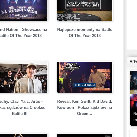
R
nd Nation - Showcase na
Najlepsze momenty na Battle
N
attle Of The Year 2018
Of The Year 2018
Art
K
–
edhy, Clav, Yaic, Artis -
Reveal, Ken Swift, Kid David,
kaz sędziów na Crooked
Kowloon - Pokaz sędziów na
Battle III
Green…
N
i