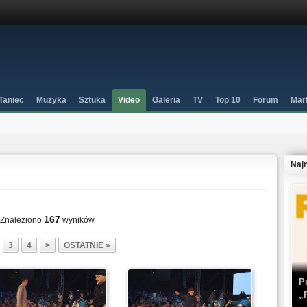
Taniec
Muzyka
Sztuka
Video
Galeria
TV
Top 10
Forum
Mar
Naj
167
Znaleziono
wyników
3
4
>
OSTATNIE »
P
„