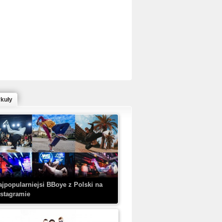
ed Bull Bc One Cypher Poland 2020 w
owym Wydaniu!
ykuły
aczorex w najnowszym klipie: HRYPA
 Kobieta z walizką
ajpopularniejsi BBoye z Polski na
nstagramie