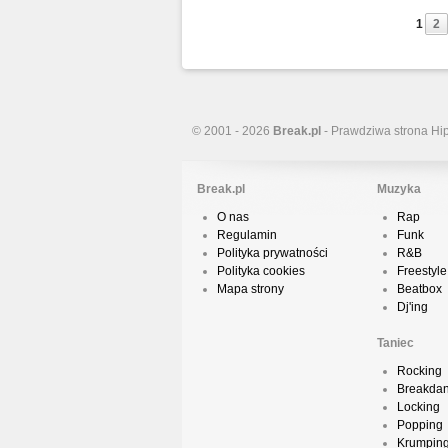
1
2
© 2001 - 2026
Break.pl
- Prawdziwa strona Hi
Break.pl
Muzyka
O nas
Rap
Regulamin
Funk
Polityka prywatności
R&B
Polityka cookies
Freestyle
Mapa strony
Beatbox
Dj'ing
Taniec
Rocking
Breakda
Locking
Popping
Krumpin