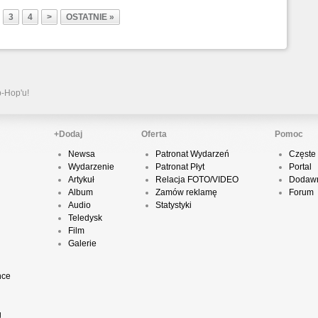
3
4
>
OSTATNIE »
P
D
p-Hop'u!
K
+Dodaj
Oferta
Pomoc
Newsa
Patronat Wydarzeń
Częste 
Wydarzenie
Patronat Płyt
Portal
P
Artykuł
Relacja FOTO/VIDEO
Dodawn
B
Album
Zamów reklamę
Forum
Audio
Statystyki
Teledysk
Film
Galerie
O
nce
T
g