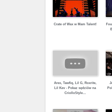
Crate of Wax w Mam Talent!
Fou
B
Arex, Tawfiq, Lil G, Roxrite,
J
Lil Kev - Pokaz sędziów na
Po
CriolloStyle…