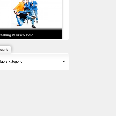
EDE & SIR MICH - KICKDOWN /
ISCO NOIR
reaking w Disco Polo
egorie
łoń & Dope D.O.D. - Makeem Bleed |
rod. Chubeats, Scratch:…
reaking na Olimpiadzie w Paryżu
024 - Najciekawsze komentarze
risBo - Cienie