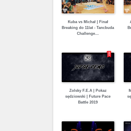
Kuba vs Michał | Finał
Breaking do 11lat - Tancbuda
B
Challenge…
Zolsky F.E.A | Pokaz
M
sędziowski | Future Pace
sę
Battle 2019