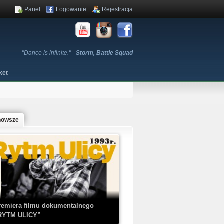
Panel
Logowanie
Rejestracja
"Dance is infinite." -
Storm, Battle Squad
ket
nowsze
remiera filmu dokumentalnego
RYTM ULICY”