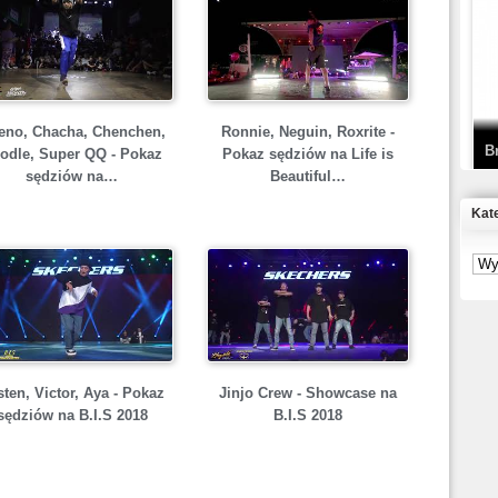
T
D
eno, Chacha, Chenchen,
Ronnie, Neguin, Roxrite -
B
odle, Super QQ - Pokaz
Pokaz sędziów na Life is
sędziów na…
Beautiful…
Kat
S
P
B
2
ten, Victor, Aya - Pokaz
Jinjo Crew - Showcase na
sędziów na B.I.S 2018
B.I.S 2018
K