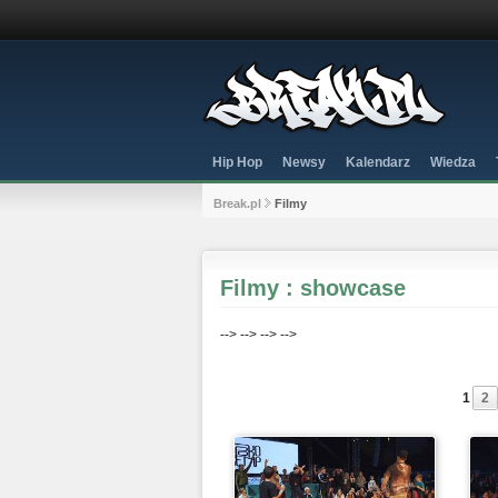
Hip Hop
Newsy
Kalendarz
Wiedza
Break.pl
Filmy
Filmy : showcase
-->
-->
-->
-->
1
2