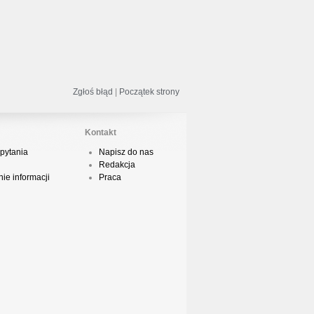
odsumowanie roku 2018 - Street
ance!
Zgłoś błąd
|
Początek strony
acper HTA - Ambicja prod. Druid
Kontakt
pytania
Napisz do nas
Redakcja
odsumowanie roku 2018 w Polskim
ie informacji
Praca
Boyingu
dsłuch taśmy Camey - Rytm Ulicy 99
op 10 podsumowanie 2018 roku w