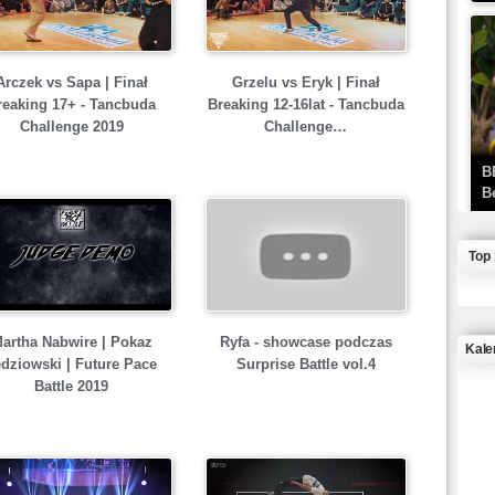
Arczek vs Sapa | Finał
Grzelu vs Eryk | Finał
reaking 17+ - Tancbuda
Breaking 12-16lat - Tancbuda
Challenge 2019
Challenge…
B
B
Top
artha Nabwire | Pokaz
Ryfa - showcase podczas
Kale
dziowski | Future Pace
Surprise Battle vol.4
Battle 2019
J