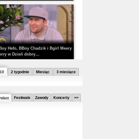
Boy Hefo, BBoy Chadzik i Bgirl Meery
erry w Dzień dobry…
 10
2 tygodnie
Miesiąc
3 miesiące
Festiwale
Zawody
Koncerty
>>
ndarz
etlagz ft. PRO8L3M - Mieć i nie mieć