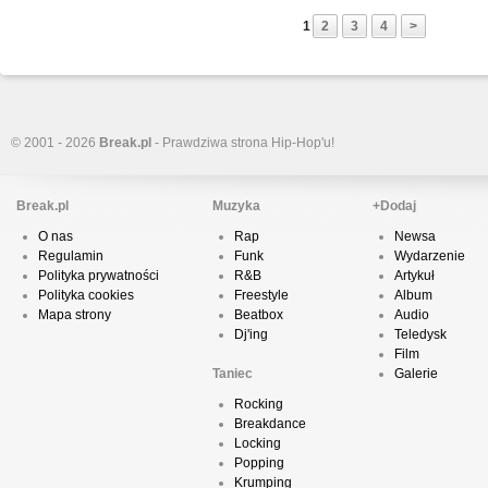
1
2
3
4
>
© 2001 - 2026
Break.pl
- Prawdziwa strona Hip-Hop'u!
Break.pl
Muzyka
+Dodaj
O nas
Rap
Newsa
Regulamin
Funk
Wydarzenie
Polityka prywatności
R&B
Artykuł
Polityka cookies
Freestyle
Album
Mapa strony
Beatbox
Audio
Dj'ing
Teledysk
Film
Taniec
Galerie
Rocking
Breakdance
Locking
Popping
Krumping