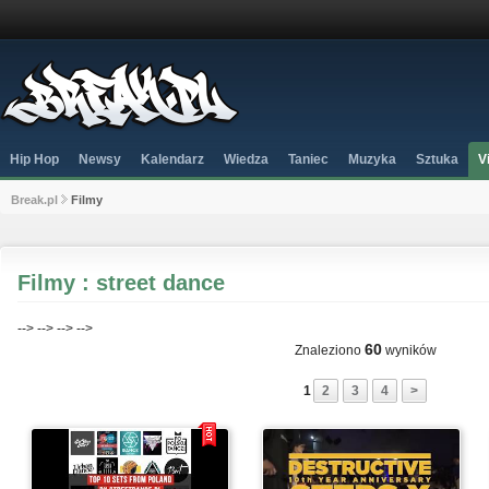
Hip Hop
Newsy
Kalendarz
Wiedza
Taniec
Muzyka
Sztuka
V
Break.pl
Filmy
Filmy : street dance
-->
-->
-->
-->
60
Znaleziono
wyników
1
2
3
4
>