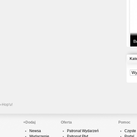
T
D
B
Kat
S
P
B
2
p-Hop'u!
+Dodaj
Oferta
Pomoc
Newsa
Patronat Wydarzeń
Częste 
K
Wydarzenie
Patronat Płyt
Portal