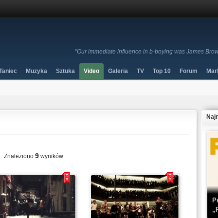
"Our immediate influence in b-boying was James Brown
Taniec
Muzyka
Sztuka
Video
Galeria
TV
Top 10
Forum
Mar
Naj
9
Znaleziono
wyników
P
„