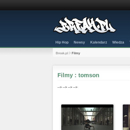
Hip Hop
Newsy
Kalendarz
Wiedza
Break.pl
Filmy
Filmy : tomson
-->
-->
-->
-->