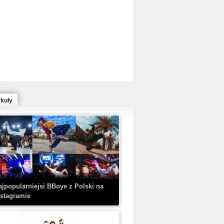
ed Bull Bc One Cypher Poland 2020 w
owym Wydaniu!
ykuły
aczorex w najnowszym klipie: HRYPA
 Kobieta z walizką
ajpopularniejsi BBoye z Polski na
nstagramie