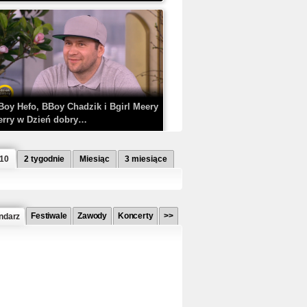
Boy Hefo, BBoy Chadzik i Bgirl Meery
erry w Dzień dobry…
 10
2 tygodnie
Miesiąc
3 miesiące
Festiwale
Zawody
Koncerty
>>
ndarz
etlagz ft. PRO8L3M - Mieć i nie mieć