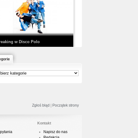
EDE & SIR MICH - KICKDOWN /
ISCO NOIR
reaking w Disco Polo
egorie
łoń & Dope D.O.D. - Makeem Bleed |
rod. Chubeats, Scratch:…
reaking na Olimpiadzie w Paryżu
024 - Najciekawsze komentarze
Zgłoś błąd
|
Początek strony
Kontakt
pytania
Napisz do nas
risBo - Cienie
Redakcja