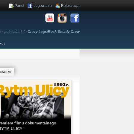
Panel
Logowanie
Rejestracja
, point blank." -
Crazy Legs/Rock Steady Crew
ket
nowsze
remiera filmu dokumentalnego
RYTM ULICY”