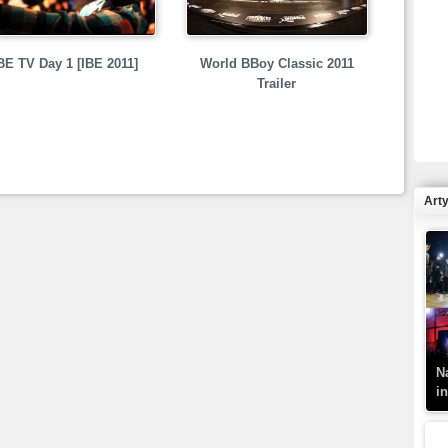
BE TV Day 1 [IBE 2011]
World BBoy Classic 2011
Trailer
R
N
Art
K
–
N
i