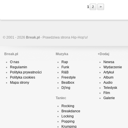
1
2
>
© 2001 - 2026
Break.pl
- Prawdziwa strona Hip-Hop'u!
Break.pl
Muzyka
+Dodaj
O nas
Rap
Newsa
Regulamin
Funk
Wydarzenie
Polityka prywatności
R&B
Artykuł
Polityka cookies
Freestyle
Album
Mapa strony
Beatbox
Audio
Dj'ing
Teledysk
Film
Taniec
Galerie
Rocking
Breakdance
Locking
Popping
Krumping