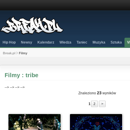
Hip Hop
Newsy
Kalendarz
Wiedza
Taniec
Muzyka
Sztuka
V
Break.pl
Filmy
Filmy : tribe
-->
-->
-->
-->
23
Znaleziono
wyników
1
2
>