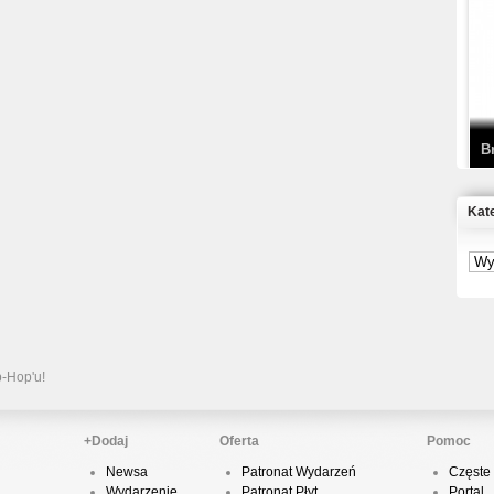
T
D
B
Kat
S
P
B
2
p-Hop'u!
+Dodaj
Oferta
Pomoc
Newsa
Patronat Wydarzeń
Częste 
K
Wydarzenie
Patronat Płyt
Portal