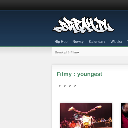
Hip Hop
Newsy
Kalendarz
Wiedza
Break.pl
Filmy
Filmy : youngest
-->
-->
-->
-->