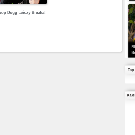
op Dogg tańczy Breaka!
B
B
Top
Kale
J