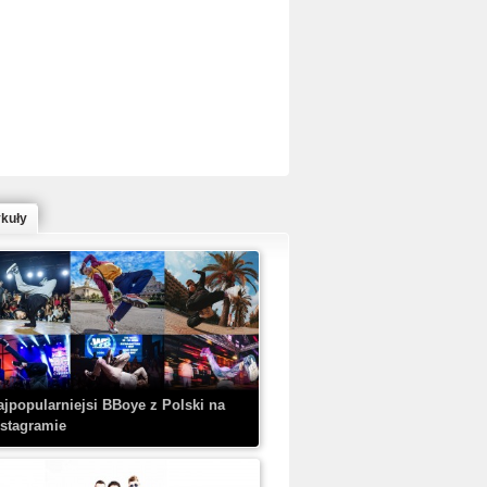
ed Bull Bc One Cypher Poland 2020 w
owym Wydaniu!
ykuły
aczorex w najnowszym klipie: HRYPA
 Kobieta z walizką
ajpopularniejsi BBoye z Polski na
nstagramie