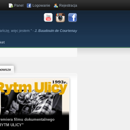
Panel
Logowanie
Rejestracja
 tańczę, więc jestem." -
J. Baudouin de Courtenay
ket
nowsze
remiera filmu dokumentalnego
RYTM ULICY”