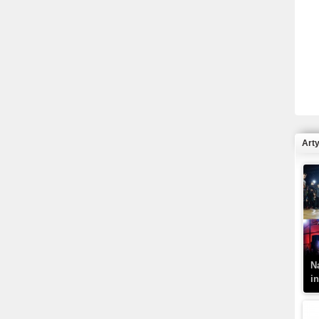
R
N
Art
K
–
N
i