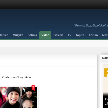
"Pewnik filozofii polskiej:
Taniec
Muzyka
Sztuka
Video
Galeria
TV
Top 10
Forum
Mar
Naj
2
Znaleziono
wyników
P
„