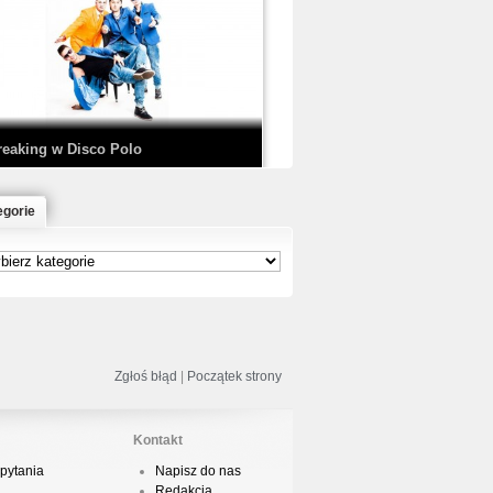
EDE & SIR MICH - KICKDOWN /
ISCO NOIR
reaking w Disco Polo
egorie
łoń & Dope D.O.D. - Makeem Bleed |
rod. Chubeats, Scratch:…
reaking na Olimpiadzie w Paryżu
024 - Najciekawsze komentarze
Zgłoś błąd
|
Początek strony
Kontakt
pytania
Napisz do nas
risBo - Cienie
Redakcja