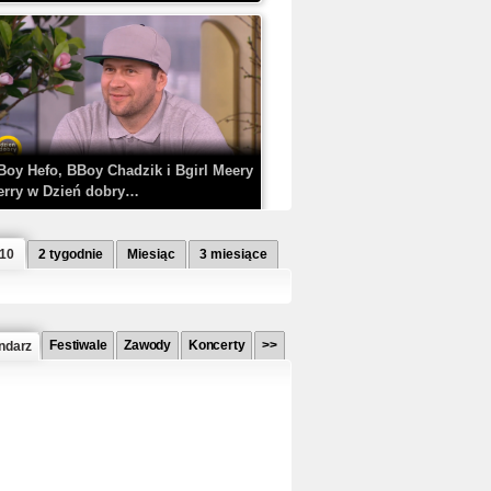
Boy Hefo, BBoy Chadzik i Bgirl Meery
erry w Dzień dobry…
 10
2 tygodnie
Miesiąc
3 miesiące
Festiwale
Zawody
Koncerty
>>
ndarz
etlagz ft. PRO8L3M - Mieć i nie mieć