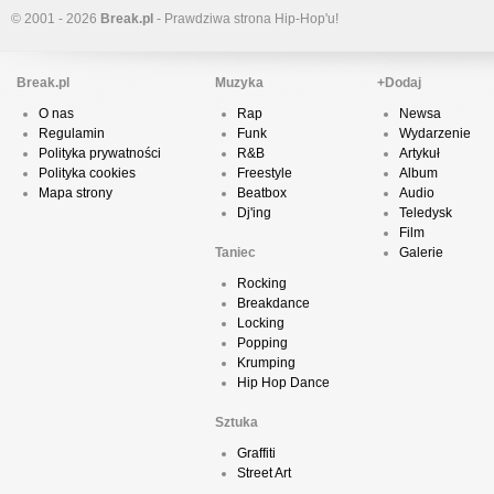
© 2001 - 2026
Break.pl
- Prawdziwa strona Hip-Hop'u!
Break.pl
Muzyka
+Dodaj
O nas
Rap
Newsa
Regulamin
Funk
Wydarzenie
Polityka prywatności
R&B
Artykuł
Polityka cookies
Freestyle
Album
Mapa strony
Beatbox
Audio
Dj'ing
Teledysk
Film
Taniec
Galerie
Rocking
Breakdance
Locking
Popping
Krumping
Hip Hop Dance
Sztuka
Graffiti
Street Art