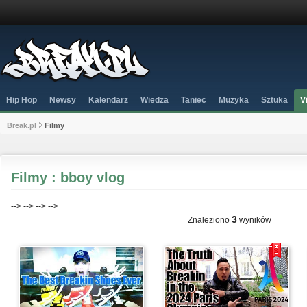
Hip Hop
Newsy
Kalendarz
Wiedza
Taniec
Muzyka
Sztuka
V
Break.pl
Filmy
Filmy : bboy vlog
-->
-->
-->
-->
3
Znaleziono
wyników