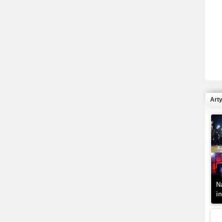
R
N
Art
K
–
N
i