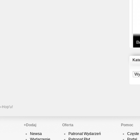
T
D
B
Kat
S
P
B
2
p-Hop'u!
+Dodaj
Oferta
Pomoc
Newsa
Patronat Wydarzeń
Częste 
K
Wydarzenie
Patronat Płyt
Portal