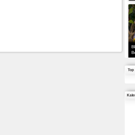
B
B
Top
Kale
J