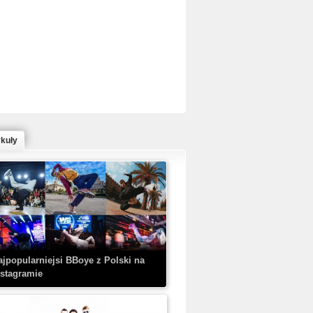
ed Bull Bc One Cypher Poland 2020 w
owym Wydaniu!
ykuły
aczorex w najnowszym klipie: HRYPA
 Kobieta z walizką
ajpopularniejsi BBoye z Polski na
nstagramie