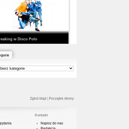
EDE & SIR MICH - KICKDOWN /
ISCO NOIR
reaking w Disco Polo
egorie
łoń & Dope D.O.D. - Makeem Bleed |
rod. Chubeats, Scratch:…
reaking na Olimpiadzie w Paryżu
024 - Najciekawsze komentarze
Zgłoś błąd
|
Początek strony
Kontakt
pytania
Napisz do nas
risBo - Cienie
Redakcja