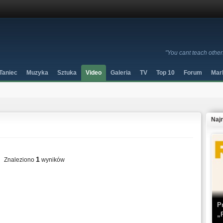
"You cant teach others
Taniec
Muzyka
Sztuka
Video
Galeria
TV
Top 10
Forum
Mar
Naj
1
Znaleziono
wyników
P
„