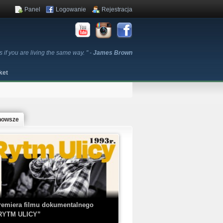
Panel
Logowanie
Rejestracja
 if you are living the same way. " -
James Brown
ket
nowsze
remiera filmu dokumentalnego
RYTM ULICY”