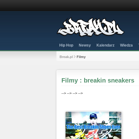
Hip Hop
Newsy
Kalendarz
Wiedza
Break.pl
Filmy
Filmy : breakin sneakers
-->
-->
-->
-->