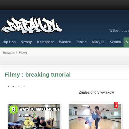
"BBoying is 
Hip Hop
Newsy
Kalendarz
Wiedza
Taniec
Muzyka
Sztuka
V
Break.pl
Filmy
Filmy : breaking tutorial
-->
-->
-->
-->
3
Znaleziono
wyników