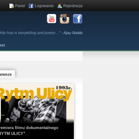
Panel
Logowanie
Rejestracja
Hip-hop is storytelling and poetry…" -
Ajay Naidu
ket
nowsze
remiera filmu dokumentalnego
RYTM ULICY”