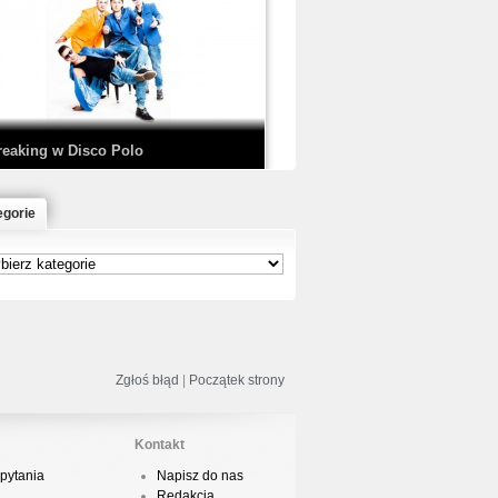
EDE & SIR MICH - KICKDOWN /
ISCO NOIR
reaking w Disco Polo
egorie
łoń & Dope D.O.D. - Makeem Bleed |
rod. Chubeats, Scratch:…
reaking na Olimpiadzie w Paryżu
024 - Najciekawsze komentarze
Zgłoś błąd
|
Początek strony
Kontakt
pytania
Napisz do nas
risBo - Cienie
Redakcja