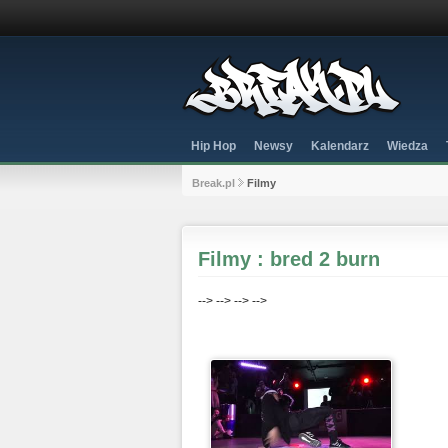
Hip Hop
Newsy
Kalendarz
Wiedza
Break.pl
Filmy
Filmy : bred 2 burn
-->
-->
-->
-->