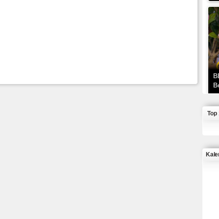
B
B
Top
Kale
J