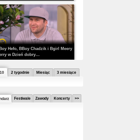
Boy Hefo, BBoy Chadzik i Bgirl Meery
erry w Dzień dobry…
 10
2 tygodnie
Miesiąc
3 miesiące
Festiwale
Zawody
Koncerty
>>
ndarz
etlagz ft. PRO8L3M - Mieć i nie mieć