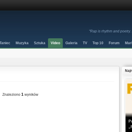
"Rap is rhythm and poetry. 
Taniec
Muzyka
Sztuka
Video
Galeria
TV
Top 10
Forum
Mar
Naj
1
Znaleziono
wyników
P
„