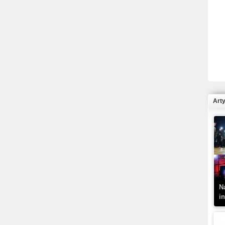
R
N
Art
K
–
N
i