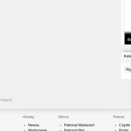
T
D
B
Kat
S
P
B
2
p-Hop'u!
+Dodaj
Oferta
Pomoc
Newsa
Patronat Wydarzeń
Częste 
K
Wydarzenie
Patronat Płyt
Portal