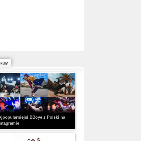
ed Bull Bc One Cypher Poland 2020 w
owym Wydaniu!
ykuły
aczorex w najnowszym klipie: HRYPA
 Kobieta z walizką
ajpopularniejsi BBoye z Polski na
nstagramie