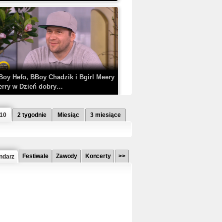
Boy Hefo, BBoy Chadzik i Bgirl Meery
erry w Dzień dobry…
 10
2 tygodnie
Miesiąc
3 miesiące
Festiwale
Zawody
Koncerty
>>
ndarz
etlagz ft. PRO8L3M - Mieć i nie mieć