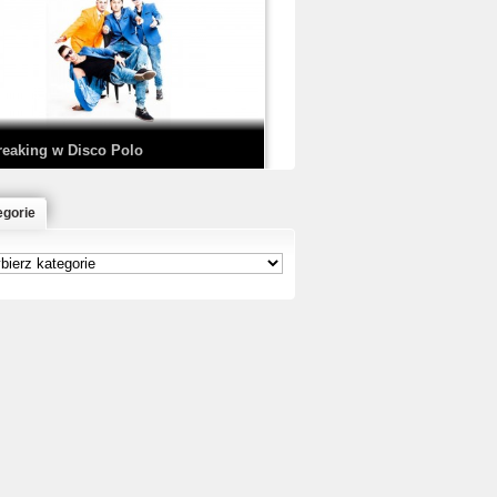
EDE & SIR MICH - KICKDOWN /
ISCO NOIR
reaking w Disco Polo
egorie
łoń & Dope D.O.D. - Makeem Bleed |
rod. Chubeats, Scratch:…
reaking na Olimpiadzie w Paryżu
024 - Najciekawsze komentarze
risBo - Cienie