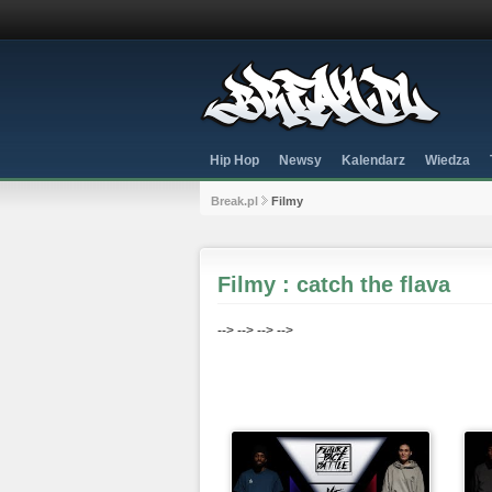
Hip Hop
Newsy
Kalendarz
Wiedza
Break.pl
Filmy
Filmy : catch the flava
-->
-->
-->
-->