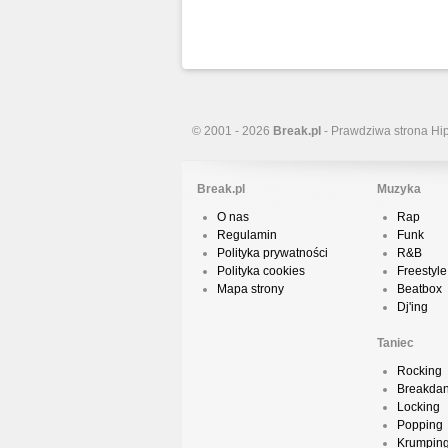
© 2001 - 2026
Break.pl
- Prawdziwa strona Hi
Break.pl
Muzyka
O nas
Rap
Regulamin
Funk
Polityka prywatności
R&B
Polityka cookies
Freestyle
Mapa strony
Beatbox
Dj'ing
Taniec
Rocking
Breakda
Locking
Popping
Krumpin