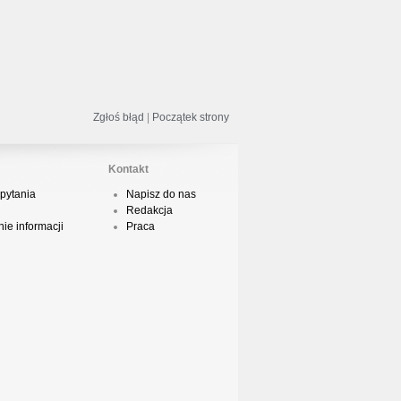
odsumowanie roku 2018 - Street
ance!
Zgłoś błąd
|
Początek strony
acper HTA - Ambicja prod. Druid
Kontakt
pytania
Napisz do nas
Redakcja
odsumowanie roku 2018 w Polskim
ie informacji
Praca
Boyingu
dsłuch taśmy Camey - Rytm Ulicy 99
op 10 podsumowanie 2018 roku w