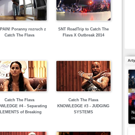
R
PAIN! Poranny rozruch z
SNT RoadTrip to Catch The
N
Catch The Flava
Flava X Outbreak 2014
Art
K
–
Catch The Flava
Catch The Flava
WLEDGE #4 - Separating
KNOWLEDGE #3 - JUDGING
LEMENTS of Breaking
SYSTEMS
N
i