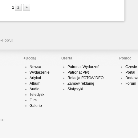
1
2
>
P
D
p-Hop'u!
K
+Dodaj
Oferta
Pomoc
Newsa
Patronat Wydarzeń
Częste 
Wydarzenie
Patronat Płyt
Portal
P
Artykuł
Relacja FOTO/VIDEO
Dodawn
B
Album
Zamów reklamę
Forum
Audio
Statystyki
Teledysk
Film
Galerie
O
nce
T
g