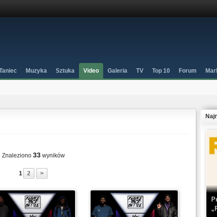
Taniec
Muzyka
Sztuka
Video
Galeria
TV
Top 10
Forum
Mar
Naj
33
Znaleziono
wyników
1
2
>
P
„