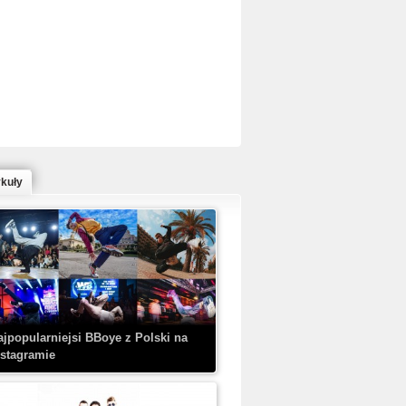
ed Bull Bc One Cypher Poland 2020 w
owym Wydaniu!
ykuły
aczorex w najnowszym klipie: HRYPA
 Kobieta z walizką
ajpopularniejsi BBoye z Polski na
nstagramie