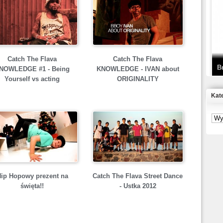
T
D
Catch The Flava
Catch The Flava
B
NOWLEDGE #1 - Being
KNOWLEDGE - IVAN about
Yourself vs acting
ORIGINALITY
Kat
S
P
B
2
ip Hopowy prezent na
Catch The Flava Street Dance
święta!!
- Ustka 2012
K