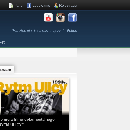
Panel
Logowanie
Rejestracja
"Hip-Hop nie dzieli nas, a łączy..." -
Fokus
ket
nowsze
remiera filmu dokumentalnego
RYTM ULICY”