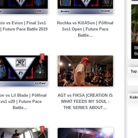
ix vs Evion | Finał 1vs1
Rochka vs KillASon | Półfinał
| Future Pace Battle 2019
1vs1 Open | Future Pace
Battle…
B
B
Top
on vs Lil Blade | Półfinał
AGT vs FIKSA |CREATION IS
Kale
1vs1 u20 | Future Pace
WHAT FEEDS MY SOUL -
Battle…
THE SERIES ABOUT…
J