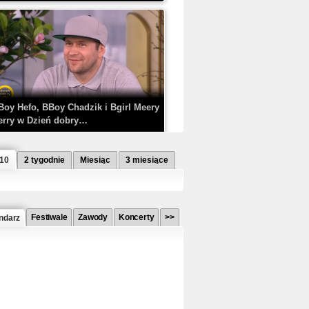
Boy Hefo, BBoy Chadzik i Bgirl Meery
erry w Dzień dobry…
 10
2 tygodnie
Miesiąc
3 miesiące
Festiwale
Zawody
Koncerty
>>
ndarz
etlagz ft. PRO8L3M - Mieć i nie mieć