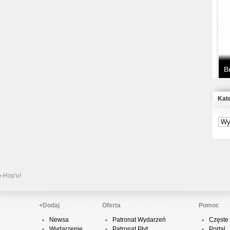
T
D
B
Kat
S
P
B
2
p-Hop'u!
+Dodaj
Oferta
Pomoc
Newsa
Patronat Wydarzeń
Częste 
K
Wydarzenie
Patronat Płyt
Portal