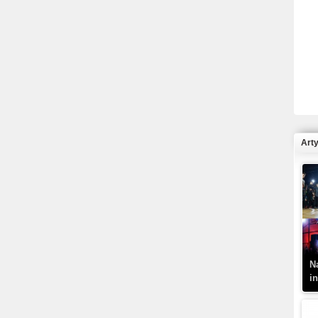
R
N
Art
K
–
N
i