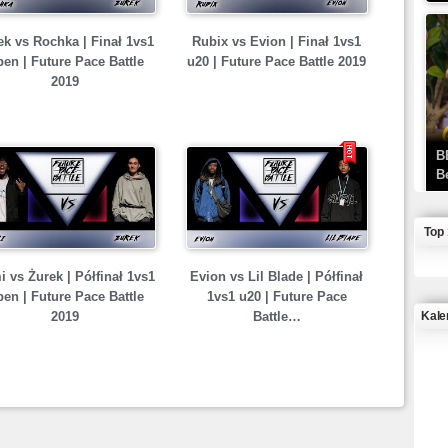
ek vs Rochka | Finał 1vs1
Rubix vs Evion | Finał 1vs1
en | Future Pace Battle
u20 | Future Pace Battle 2019
2019
B
B
Top
 vs Żurek | Półfinał 1vs1
Evion vs Lil Blade | Półfinał
en | Future Pace Battle
1vs1 u20 | Future Pace
Kale
2019
Battle…
J