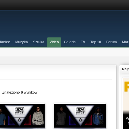
Taniec
Muzyka
Sztuka
Video
Galeria
TV
Top 10
Forum
Mar
Naj
6
Znaleziono
wyników
P
„