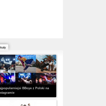
ed Bull Bc One Cypher Poland 2020 w
owym Wydaniu!
ykuły
aczorex w najnowszym klipie: HRYPA
 Kobieta z walizką
ajpopularniejsi BBoye z Polski na
nstagramie