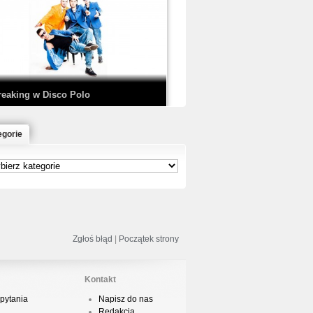
EDE & SIR MICH - KICKDOWN /
ISCO NOIR
reaking w Disco Polo
egorie
łoń & Dope D.O.D. - Makeem Bleed |
rod. Chubeats, Scratch:…
reaking na Olimpiadzie w Paryżu
024 - Najciekawsze komentarze
Zgłoś błąd
|
Początek strony
Kontakt
pytania
Napisz do nas
risBo - Cienie
Redakcja