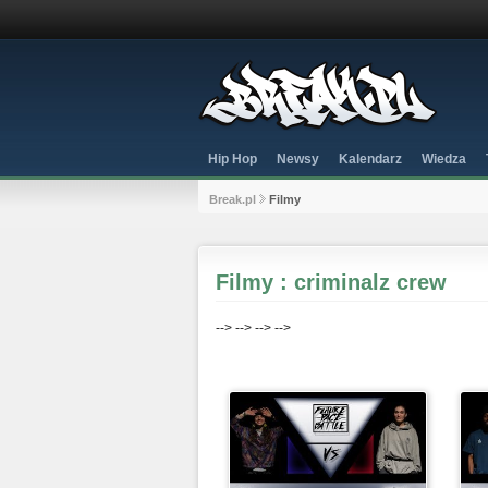
Hip Hop
Newsy
Kalendarz
Wiedza
Break.pl
Filmy
Filmy : criminalz crew
-->
-->
-->
-->