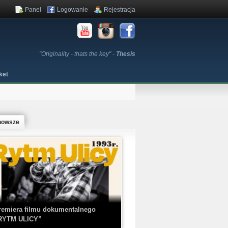
Panel
Logowanie
Rejestracja
"Originality - thats the key" -
Thesis
ket
nowsze
remiera filmu dokumentalnego
RYTM ULICY”