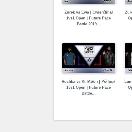
Żurek vs Ewa | Ćwierćfinał
Żur
1vs1 Open | Future Pace
Op
Battle 2019…
Rochka vs KillASon | Półfinał
Lumi
1vs1 Open | Future Pace
Op
Battle…