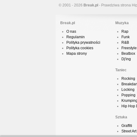
© 2001 - 2026
Break.pl
- Prawdziwa strona Hi
Break.pl
Muzyka
O nas
Rap
Regulamin
Funk
Polityka prywatności
R&B
Polityka cookies
Freestyle
Mapa strony
Beatbox
Dj'ing
Taniec
Rocking
Breakda
Locking
Popping
Krumpin
Hip Hop
Sztuka
Graffiti
Street Art