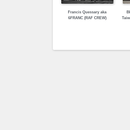
Francis Quessary aka
B
6FRANC (RAF CREW)
Tai