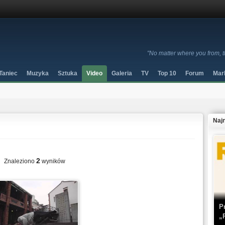
"No matter where you from, t
Taniec
Muzyka
Sztuka
Video
Galeria
TV
Top 10
Forum
Mar
Naj
2
Znaleziono
wyników
P
„