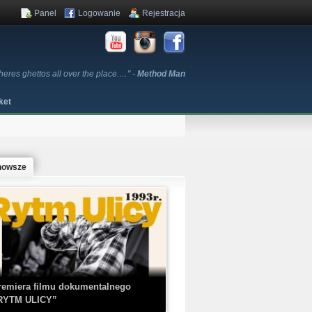
Panel
Logowanie
Rejestracja
heres ghettos all over the place.…" -
Method Man
ket
nowsze
remiera filmu dokumentalnego
RYTM ULICY”