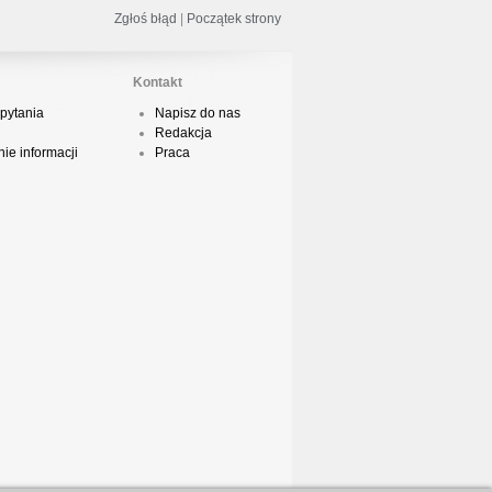
Zgłoś błąd
|
Początek strony
Kontakt
ed Bull Bc One Cypher Poland 2020 w
pytania
Napisz do nas
owym Wydaniu!
Redakcja
ie informacji
Praca
aczorex w najnowszym klipie: HRYPA
 Kobieta z walizką