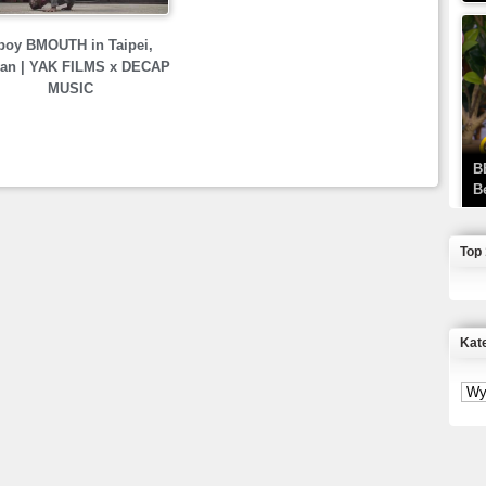
boy BMOUTH in Taipei,
wan | YAK FILMS x DECAP
MUSIC
B
B
Top
Kat
J