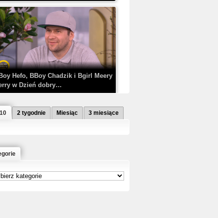
Boy Hefo, BBoy Chadzik i Bgirl Meery
erry w Dzień dobry…
 10
2 tygodnie
Miesiąc
3 miesiące
egorie
etlagz ft. PRO8L3M - Mieć i nie mieć