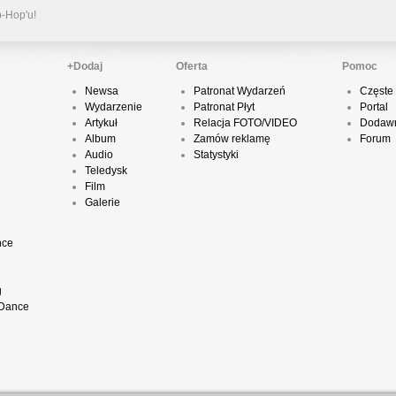
p-Hop'u!
+Dodaj
Oferta
Pomoc
R
Newsa
Patronat Wydarzeń
Częste 
N
Wydarzenie
Patronat Płyt
Portal
Artykuł
Relacja FOTO/VIDEO
Dodawn
Album
Zamów reklamę
Forum
Audio
Statystyki
Teledysk
Film
Galerie
nce
K
–
g
 Dance