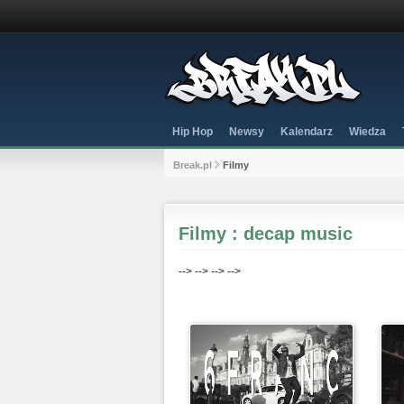
Hip Hop
Newsy
Kalendarz
Wiedza
Break.pl
Filmy
Filmy : decap music
-->
-->
-->
-->