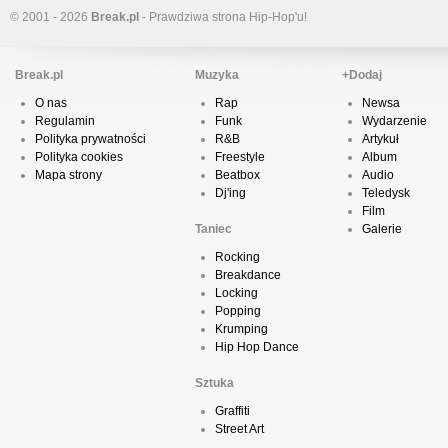
© 2001 - 2026
Break.pl
- Prawdziwa strona Hip-Hop'u!
Break.pl
Muzyka
+Dodaj
O nas
Rap
Newsa
Regulamin
Funk
Wydarzenie
Polityka prywatności
R&B
Artykuł
Polityka cookies
Freestyle
Album
Mapa strony
Beatbox
Audio
Dj'ing
Teledysk
Film
Taniec
Galerie
Rocking
Breakdance
Locking
Popping
Krumping
Hip Hop Dance
Sztuka
Graffiti
Street Art