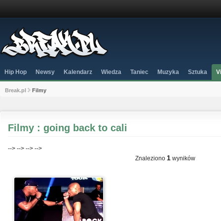
Hip Hop
Newsy
Kalendarz
Wiedza
Taniec
Muzyka
Sztuka
V
Break.pl
Filmy
Filmy : going back to cali
-->
-->
-->
-->
1
Znaleziono
wyników