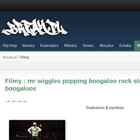
Hip Hop
Newsy
Kalendarz
Wiedza
Taniec
Muzyka
Sztuka
V
Break.pl
Filmy
Filmy : mr wiggles popping boogaloo rock st
boogaloos
-->
-->
-->
-->
1
Znaleziono
wyników