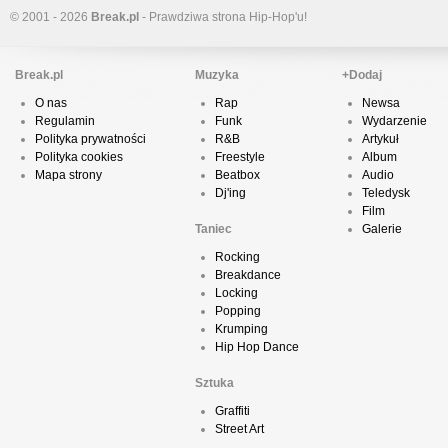
© 2001 - 2026
Break.pl
- Prawdziwa strona Hip-Hop'u!
Break.pl
Muzyka
+Dodaj
O nas
Rap
Newsa
Regulamin
Funk
Wydarzenie
Polityka prywatności
R&B
Artykuł
Polityka cookies
Freestyle
Album
Mapa strony
Beatbox
Audio
Dj'ing
Teledysk
Film
Taniec
Galerie
Rocking
Breakdance
Locking
Popping
Krumping
Hip Hop Dance
Sztuka
Graffiti
Street Art