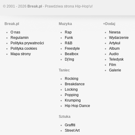
© 2001 - 2026
Break.pl
- Prawdziwa strona Hip-Hop'u!
Break.pl
Muzyka
+Dodaj
O nas
Rap
Newsa
Regulamin
Funk
Wydarzenie
Polityka prywatności
R&B
Artykuł
Polityka cookies
Freestyle
Album
Mapa strony
Beatbox
Audio
Dj'ing
Teledysk
Film
Taniec
Galerie
Rocking
Breakdance
Locking
Popping
Krumping
Hip Hop Dance
Sztuka
Graffiti
Street Art