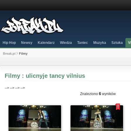
Hip Hop
Newsy
Kalendarz
Wiedza
Taniec
Muzyka
Sztuka
V
Break.pl
Filmy
Filmy : ulicnyje tancy vilnius
-->
-->
-->
-->
6
Znaleziono
wyników