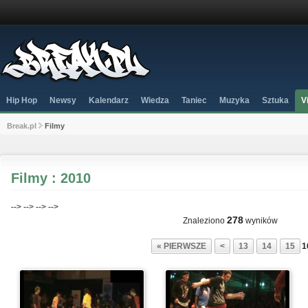
Hip Hop
Newsy
Kalendarz
Wiedza
Taniec
Muzyka
Sztuka
V
Break.pl
Filmy
Filmy : 2010
-->
-->
-->
-->
278
Znaleziono
wyników
« PIERWSZE
<
13
14
15
1