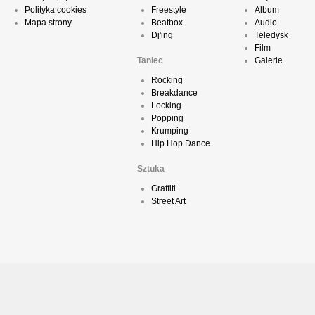
Polityka cookies
Freestyle
Album
Mapa strony
Beatbox
Audio
Dj'ing
Teledysk
Film
Taniec
Galerie
Rocking
Breakdance
Locking
Popping
Krumping
Hip Hop Dance
Sztuka
Graffiti
Street Art