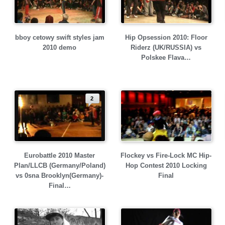
bboy cetowy swift styles jam
Hip Opsession 2010: Floor
2010 demo
Riderz (UK/RUSSIA) vs
Polskee Flava…
2
Eurobattle 2010 Master
Flockey vs Fire-Lock MC Hip-
Plan/LLCB (Germany/Poland)
Hop Contest 2010 Locking
vs 0sna Brooklyn(Germany)-
Final
Final…