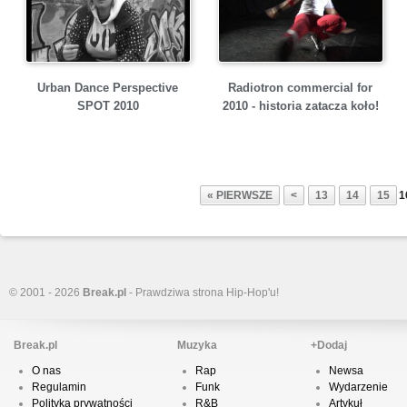
Urban Dance Perspective
Radiotron commercial for
SPOT 2010
2010 - historia zatacza koło!
« PIERWSZE
<
13
14
15
1
© 2001 - 2026
Break.pl
- Prawdziwa strona Hip-Hop'u!
Break.pl
Muzyka
+Dodaj
O nas
Rap
Newsa
Regulamin
Funk
Wydarzenie
Polityka prywatności
R&B
Artykuł