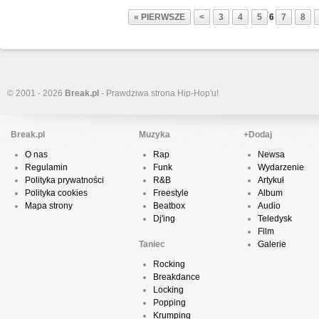
« PIERWSZE
<
3
4
5
6
7
8
© 2001 - 2026
Break.pl
- Prawdziwa strona Hip-Hop'u!
Break.pl
Muzyka
+Dodaj
O nas
Rap
Newsa
Regulamin
Funk
Wydarzenie
Polityka prywatności
R&B
Artykuł
Polityka cookies
Freestyle
Album
Mapa strony
Beatbox
Audio
Dj'ing
Teledysk
Film
Taniec
Galerie
Rocking
Breakdance
Locking
Popping
Krumping