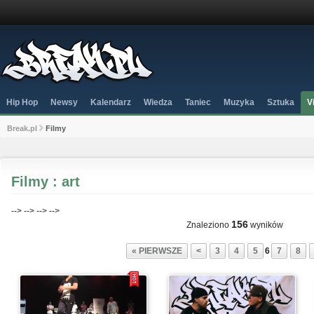
Hip Hop
Newsy
Kalendarz
Wiedza
Taniec
Muzyka
Sztuka
V
Break.pl
Filmy
Filmy : art
-->
-->
-->
-->
156
Znaleziono
wyników
« PIERWSZE
<
3
4
5
6
7
8